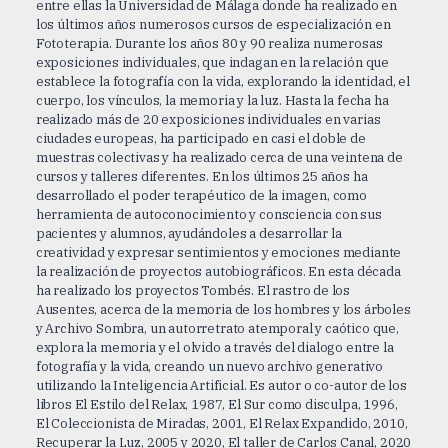
entre ellas la Universidad de Málaga donde ha realizado en
los últimos años numerosos cursos de especialización en
Fototerapia. Durante los años 80 y 90 realiza numerosas
exposiciones individuales, que indagan en la relación que
establece la fotografía con la vida, explorando la identidad, el
cuerpo, los vínculos, la memoria y la luz. Hasta la fecha ha
realizado más de 20 exposiciones individuales en varias
ciudades europeas, ha participado en casi el doble de
muestras colectivas y ha realizado cerca de una veintena de
cursos y talleres diferentes. En los últimos 25 años ha
desarrollado el poder terapéutico de la imagen, como
herramienta de autoconocimiento y consciencia con sus
pacientes y alumnos, ayudándoles a desarrollar la
creatividad y expresar sentimientos y emociones mediante
la realización de proyectos autobiográficos. En esta década
ha realizado los proyectos Tombés. El rastro de los
Ausentes, acerca de la memoria de los hombres y los árboles
y Archivo Sombra, un autorretrato atemporal y caótico que,
explora la memoria y el olvido a través del dialogo entre la
fotografía y la vida, creando un nuevo archivo generativo
utilizando la Inteligencia Artificial. Es autor o co-autor de los
libros El Estilo del Relax, 1987, El Sur como disculpa, 1996,
El Coleccionista de Miradas, 2001, El Relax Expandido, 2010,
Recuperar la Luz, 2005 y 2020, El taller de Carlos Canal, 2020