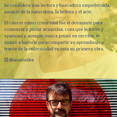
Se considera una lectora y buscadora empedernida,
amante de la naturaleza, la belleza y el arte.
El cáncer como crisis vital fue el detonante para
comenzar a pintar acuarelas, cosa que le nutre y
apasiona y, aunque nunca pensó en escribir, se
animó a hacerlo para compartir su aprendizaje a
través de la enfermedad en esta su primera obra.
@anamsiles