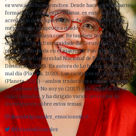
es www.asociacionemdr.es. Desde hace años imparte
formación a otros especialistas, es entrenadora
acreditada de terapia EMDR y da cursos sobre esta
metodología terapéutica desde
www.institutoimaya.com. Es también tutora de
doctorado en la Universidade da Coruña (UDC) y
profesora invitada en el máster de Psicoterapia con
EMDR de la Universidad Nacional de Educación a
Distancia (UNED). Es autora de Lo bueno de tener un
mal día (Planeta, 2020), Las cicatrices no duelen
(Planeta, 2021) —ambos traducidos a varias lenguas
—. También de No soy yo (2017) y de algunos libros
especializados, y ha dirigido varios proyectos de
investigación sobre estos temas.
@anabelgonzalez_emociones5.0
@DAnabelGonzalez