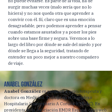
no puede evitarse. Es parte de la vida, ha de
surgir muchas veces (malo sería que no lo
hiciera) y no nos queda otra que aprender a
convivir con él. Sí, claro que es una emoción
desagradable, pero podemos aprender a pensar
cuando estamos asustados y a poner los pies
sobre una base firme y segura. Veremos a lo
largo del libro por dónde se sale del miedo y por
dónde se llega a la seguridad, tratando de
entender un poco mejor a nuestro compañero
de viaje.
Anabel González
Anabel González
es psiquiatra, psicoterapeuta y
doctora en Medicina. Trabaja en el Complexo
Hospitalario Universitario A Coruña (CHUAC). Es
presidenta de la Asociación EMDR España, cuya web