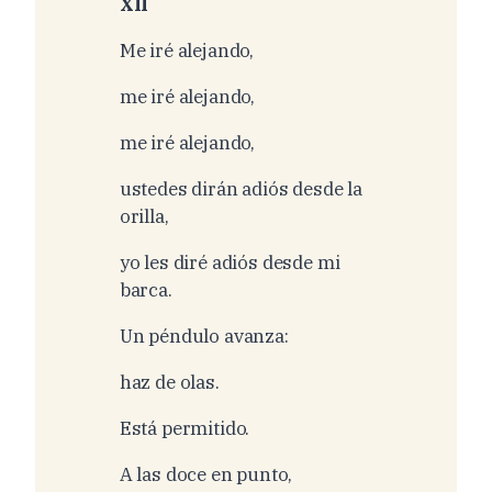
XII
Me iré alejando,
me iré alejando,
me iré alejando,
ustedes dirán adiós desde la
orilla,
yo les diré adiós desde mi
barca.
Un péndulo avanza:
haz de olas.
Está permitido.
A las doce en punto,