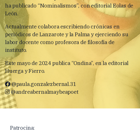
ha publicado “Nominalismos”, con editorial Eolas de
León.
Actualmente colabora escribiendo crónicas en
periódicos de Lanzarote y la Palma y ejerciendo su
labor docente como profesora de filosofía de
instituto.
Este mayo de 2024 publica “Ondina”, en la editorial
Huerga y Fierro.
@paula.gonzalezbernal.31
@andreabernalmaybeapoet
Patrocina: