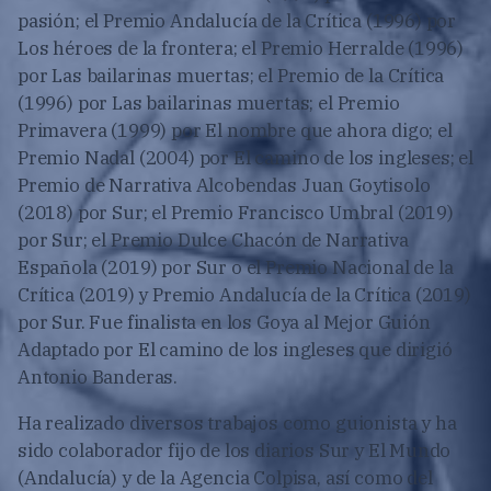
pasión; el Premio Andalucía de la Crítica (1996) por
Los héroes de la frontera; el Premio Herralde (1996)
por Las bailarinas muertas; el Premio de la Crítica
(1996) por Las bailarinas muertas; el Premio
Primavera (1999) por El nombre que ahora digo; el
Premio Nadal (2004) por El camino de los ingleses; el
Premio de Narrativa Alcobendas Juan Goytisolo
(2018) por Sur; el Premio Francisco Umbral (2019)
por Sur; el Premio Dulce Chacón de Narrativa
Española (2019) por Sur o el Premio Nacional de la
Crítica (2019) y Premio Andalucía de la Crítica (2019)
por Sur. Fue finalista en los Goya al Mejor Guión
Adaptado por El camino de los ingleses que dirigió
Antonio Banderas.​
Ha realizado diversos trabajos como guionista y ha
sido colaborador fijo de los diarios Sur y El Mundo
(Andalucía) y de la Agencia Colpisa, así como del