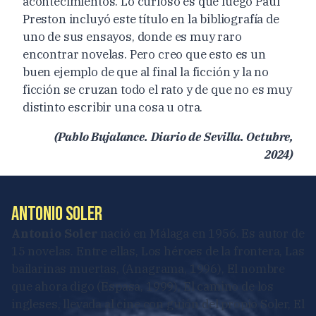
acontecimientos. Lo curioso es que luego Paul
Preston incluyó este título en la bibliografía de
uno de sus ensayos, donde es muy raro
encontrar novelas. Pero creo que esto es un
buen ejemplo de que al final la ficción y la no
ficción se cruzan todo el rato y de que no es muy
distinto escribir una cosa u otra.
(Pablo Bujalance. Diario de Sevilla. Octubre,
2024)
Antonio Soler
Antonio Soler
nació en Málaga en 1956. Es autor de
15 novelas. Entre ellas, Los héroes de la frontera, Las
bailarinas muertas, (Anagrama, 1996), El nombre
que ahora digo (Espasa, 1999), El camino de los
ingleses, llevada al cine con guión del propio Soler, El