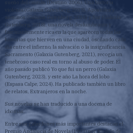
sueño del caimán (Destino, 2006), Una historia
violenta (Galaxia Gutenberg, 2013), Apóstoles y
asesinos (Galaxia Gutenberg, 2016) y Sur (Galaxia
Gutenberg, 2018), una novela deslumbrante y
fascinantemente rica en la que aparecen todas las
historias que hierven en una ciudad, oscilando cada
día entre el infierno, la salvación o la insignificancia.
Sacramento (Galaxia Gutenberg, 2021), recogía un
tenebroso caso real en torno al abuso de poder. El
año pasado publicó Yo que fui un perro (Galaxia
Gutenberg, 2023), y este año La hora del lobo
(Espasa Calpe, 2024). Ha publicado también un libro
de relatos, Extranjeros en la noche.
Sus novelas se han traducido a una docena de
idiomas.
Entre sus galardones más importantes destacan el
Premio Andalucía de Novela (1993) por Modelo de