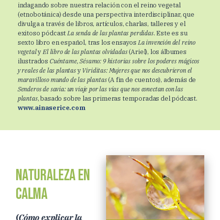
indagando sobre nuestra relación con el reino vegetal
(etnobotánica) desde una perspectiva interdisciplinar, que
divulga a través de libros, artículos, charlas, talleres y el
exitoso pódcast
La senda de las plantas perdidas
. Este es su
sexto libro en español, tras los ensayos
La invención del reino
vegetal
y
El libro de las plantas olvidadas
(Ariel), los álbumes
ilustrados
Cuéntame, Sésamo: 9 historias sobre los poderes mágicos
y reales de las plantas
y
Viriditas: Mujeres que nos descubrieron el
maravilloso mundo de las plantas
(A fin de cuentos), además de
Senderos de savia:
un viaje por las vías que nos conectan con las
plantas
, basado sobre las primeras temporadas del pódcast.
www.ainaserice.com
Naturaleza en
calma
(
Cómo explicar la