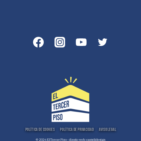
Política de Cookies
Política de Privacidad
Aviso Legal
© 2026 El Tercer Piso - diseño web:
cantelidesign