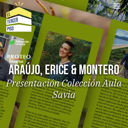
Saltar
al
contenido
Araújo, Erice & Montero
Presentación Colección Aula
Savia