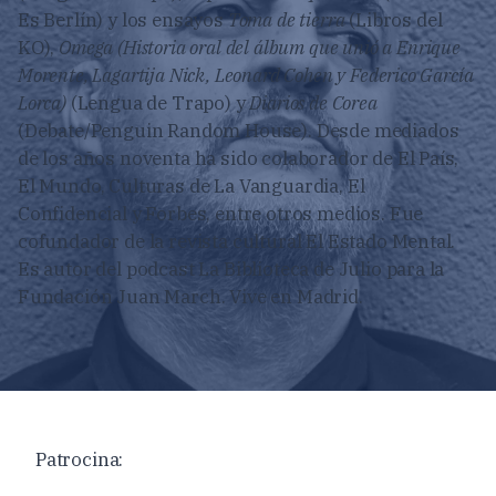
Es Berlín) y los ensayos
Toma de tierra
(Libros del
KO),
Omega (Historia oral del álbum que unió a Enrique
Morente, Lagartija Nick, Leonard Cohen y Federico García
Lorca)
(Lengua de Trapo) y
Diarios de Corea
(Debate/Penguin Random House). Desde mediados
de los años noventa ha sido colaborador de El País,
El Mundo, Culturas de La Vanguardia, El
Confidencial y Forbes, entre otros medios. Fue
cofundador de la revista cultural El Estado Mental.
Es autor del podcast La Biblioteca de Julio para la
Fundación Juan March. Vive en Madrid.
Patrocina: