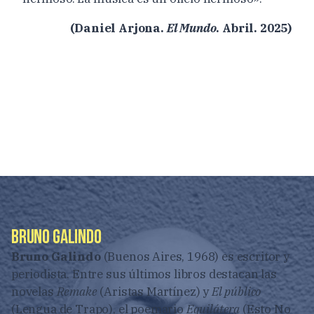
(Daniel Arjona.
El Mundo
. Abril. 2025)
Bruno Galindo
Bruno Galindo
(Buenos Aires, 1968) es escritor y
periodista. Entre sus últimos libros destacan las
novelas
Remake
(Aristas Martínez) y
El público
(Lengua de Trapo), el poemario
Equilátera
(Esto No