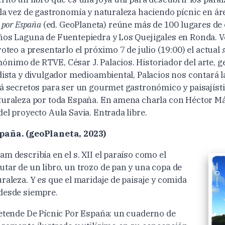
 la vez de gastronomía y naturaleza haciendo pícnic en ár
c por España
(ed. GeoPlaneta) reúne más de 100 lugares de
ños Laguna de Fuentepiedra y Los Quejigales en Ronda. V
roteo a presentarlo el próximo 7 de julio (19:00) el actual
nimo de RTVE, César J. Palacios. Historiador del arte, ge
dista y divulgador medioambiental, Palacios nos contará la
rá secretos para ser un gourmet gastronómico y paisajíst
turaleza por toda España. En amena charla con Héctor Má
el proyecto Aula Savia. Entrada libre.
paña. (geoPlaneta, 2023)
m describía en el s. XII el paraíso como el
tar de un libro, un trozo de pan y una copa de
raleza. Y es que el maridaje de paisaje y comida
desde siempre.
retende De Pícnic Por España: un cuaderno de