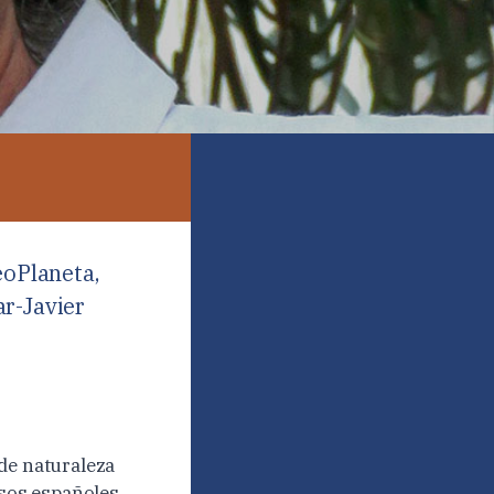
eoPlaneta,
ar-Javier
 de naturaleza
ísos españoles