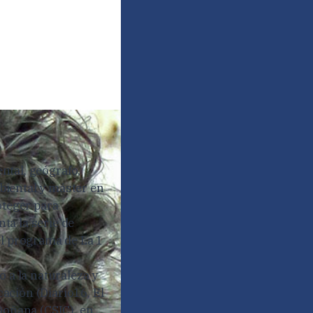
ntal, geógrafo,
mbiental y máster en
oteger para
nta la serie de
el programa de La 1
 a la naturaleza y
ación (Diario16, El
Doñana (CSIC), en