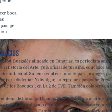
 perder
cer boca
es
 paisaje
ción
ALACIOS
acios.
Burgalés afincado en Canarias, es periodista ambie
 en Historia del Arte, guía oficial de turismo, educador a
cto ambiental. Su lema vital es conocer para proteger, pr
r para disfrutar. Y divulgar, interpretar, apasionar. Prese
or de los Bosques”, en La 2 de TVE. También colabora en 
intena de libros publicados dedicados tanto al arte, como
tnográfica. Ha trabajado en numerosos medios de comunic
ias7, Agencia EFE…). También en la Estación Biológica de 