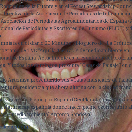
 Rodríguez de la Fuente y en el Forest Stewardship Counci
a directiva de la Asociación de Periodistas de Informació
 Asociación de Periodistas Agroalimentarios de España (A
cional de Periodistas y Escritores de Turismo (FIJET) y d
.
mnista en el diario 20 Minutos y bloguero de “La Crónica
rograma de TVE “Aquí la Tierra”. Y de medioambiente en “
ional de España. Actualmente es presentador del progra
es. Y todos los domingos presenta “Catas de Paisaje” en 
.
Trío Artemisa presentando sus «Catas musicales de Paisaj
ventura, residencia que ahora alterna con la ciudad franc
blicado es De Picnic por España (GeoPlaneta) una guía act
a Naturaleza española donde hacer picnic escrita junto al 
gador medioambiental Antonio Sandoval.
palacios.com/