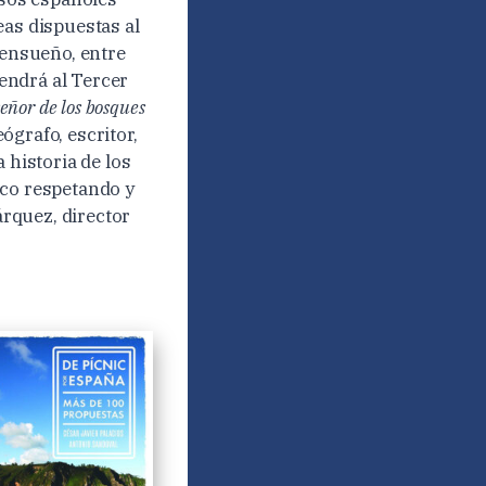
eas dispuestas al
 ensueño, entre
endrá al Tercer
señor de los bosques
ógrafo, escritor,
 historia de los
ico respetando y
rquez, director