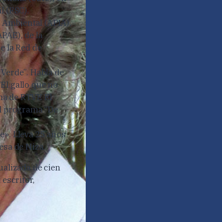
l (FSC).
n Ambiental (APIA),
PAE), de la
e la Red de
 Verde”. Habla de
El gallo que no
ma de RTVE El
el programa “De
e». Lleva 25 años
esa de Niza.
ualizada de cien
escritor,