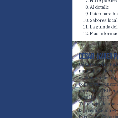
No te puedes
Al detalle
Pateo para ha
Sabores local
La guinda del
Más informa
CÉSAR-JAVIER P
César-Javier Pal
naturalista, doctor
evaluación de impa
conservar, conserva
naturaleza “El Señ
“Aquí la Tierra”.
Tiene más de una ve
la investigación e
País, Claro, Canar