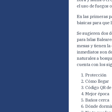
el uso de fuegos o
En las primeras pá
básicas para que
Se sugieren dos d
para Islas Balear
mesas y tienen la
inmediatos son de
naturales a bosqu
cuenta con los si
Protección
Cómo llegar
Código QR de 
Mejor época
Baños cerca
Dónde dormir