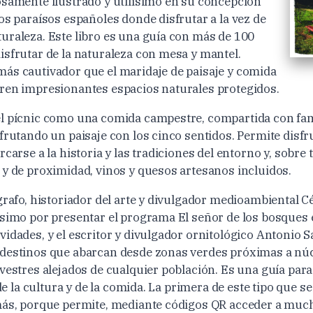
osamente ilustrado y utilísimo en su concepción
os paraísos españoles donde disfrutar a la vez de
uraleza. Este libro es una guía con más de 100
isfrutar de la naturaleza con mesa y mantel.
ás cautivador que el maridaje de paisaje y comida
ren impresionantes espacios naturales protegidos.
l pícnic como una comida campestre, compartida con fam
frutando un paisaje con los cinco sentidos. Permite disfr
rcarse a la historia y las tradiciones del entorno y, sobre
 y de proximidad, vinos y quesos artesanos incluidos.
grafo, historiador del arte y divulgador medioambiental C
ísimo por presentar el programa El señor de los bosques
vidades, y el escritor y divulgador ornitológico Antonio 
 destinos que abarcan desde zonas verdes próximas a nú
vestres alejados de cualquier población. Es una guía para 
 de la cultura y de la comida. La primera de este tipo que s
más, porque permite, mediante códigos QR acceder a much