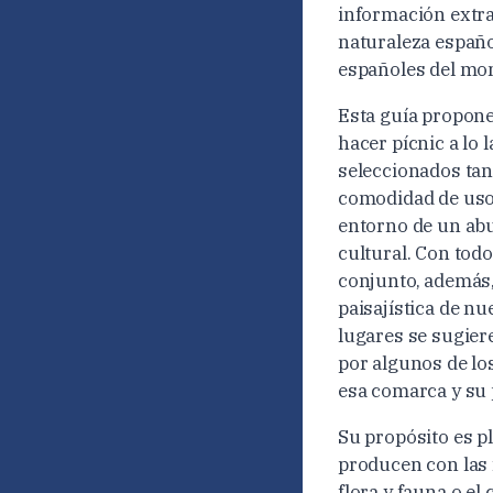
información extra
naturaleza españo
españoles del mo
Esta guía propone
hacer pícnic a lo 
seleccionados tant
comodidad de uso 
entorno de un ab
cultural. Con tod
conjunto, además,
paisajística de nu
lugares se sugier
por algunos de lo
esa comarca y su 
Su propósito es pl
producen con las 
flora y fauna o e