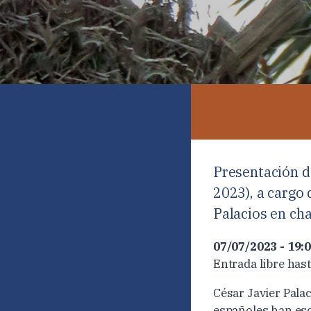
Presentación 
2023), a cargo
Palacios en ch
07/07/2023 - 19:0
Entrada libre hast
César Javier Pala
españoles han escr