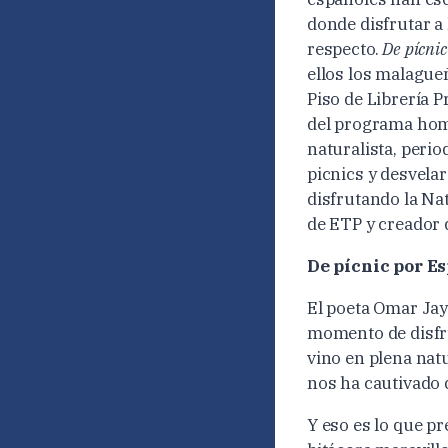
donde disfrutar a
respecto.
De pícni
ellos los malague
Piso de Librería P
del programa homó
naturalista, perio
picnics y desvela
disfrutando la Na
de ETP y creador d
De pícnic por Es
El poeta Omar Jaya
momento de disfru
vino en plena natu
nos ha cautivado 
Y eso es lo que p