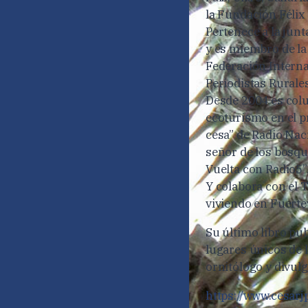
la Fundación Félix
Pertenece a la junt
y es miembro de la
Federación Interna
Periodistas Rurales
Desde 2004 es colu
ecoturismo en el p
cesa” de Radio Nac
señor de los bosqu
Vuelta con Radio5”
Y colabora con el 
viviendo en Fuerte
Su último libro pu
lugares únicos de l
ornitólogo y divul
https://www.cesarj