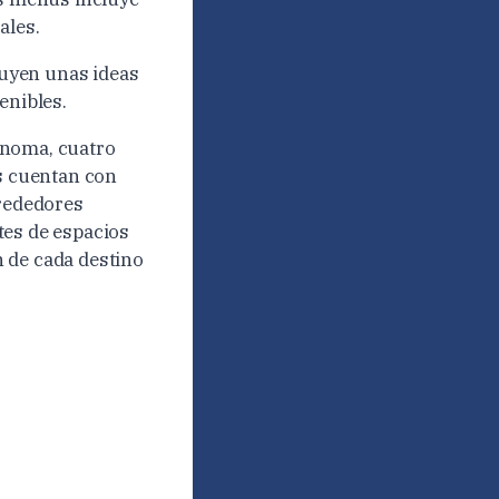
ales.
cluyen unas ideas
enibles.
ónoma, cuatro
os cuentan con
lrededores
tes de espacios
 de cada destino