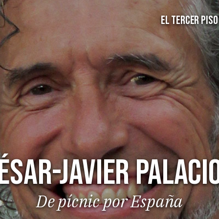
EL TERCER PISO
ésar-Javier Palaci
De pícnic por España