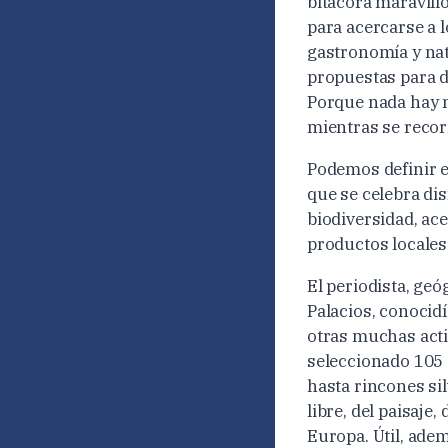
bitácora maravill
para acercarse a l
gastronomía y nat
propuestas para d
Porque nada hay m
mientras se recor
Podemos definir e
que se celebra dis
biodiversidad, ace
productos locales
El periodista, geó
Palacios, conocid
otras muchas acti
seleccionado 105
hasta rincones sil
libre, del paisaje,
Europa. Útil, ade