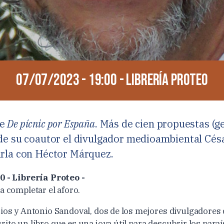
07/07/2023 - 19:00 - Librería Proteo
de
De pícnic por España
. Más de cien propuestas (g
 de su coautor el divulgador medioambiental Cés
arla con Héctor Márquez.
0 - Librería Proteo -
a completar el aforo.
cios y Antonio Sandoval, dos de los mejores divulgadores
ito un libro que es una joya útil para descubrir los para