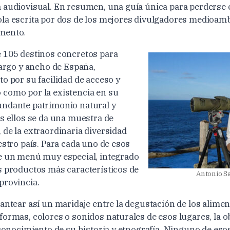
 audiovisual. En resumen, una guía única para perderse e
la escrita por dos de los mejores divulgadores medioamb
mento.
 105 destinos concretos para
largo y ancho de España,
o por su facilidad de acceso y
como por la existencia en su
undante patrimonio natural y
os ellos se da una muestra de
 de la extraordinaria diversidad
estro país. Para cada uno de esos
e un menú muy especial, integrado
s productos más característicos de
Antonio S
provincia.
antear así un maridaje entre la degustación de los aliment
formas, colores o sonidos naturales de esos lugares, la 
l conocimiento de su historia y etnografía. Ninguno de es