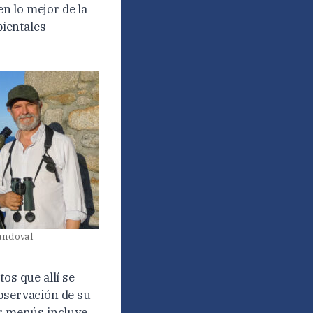
n lo mejor de la
ientales
andoval
os que allí se
observación de su
os menús incluye