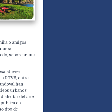
ilia o amigos,
utar su
 todo, saborear sus
ésar-Javier
 en RTVE, entre
Sandoval han
cleos urbanos
disfrutar del aire
e publica en
o tipo de