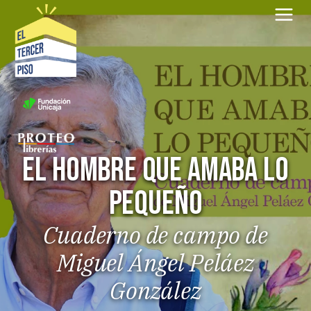
Saltar
al
contenido
El hombre que amaba lo
pequeño
Cuaderno de campo de
Miguel Ángel Peláez
González