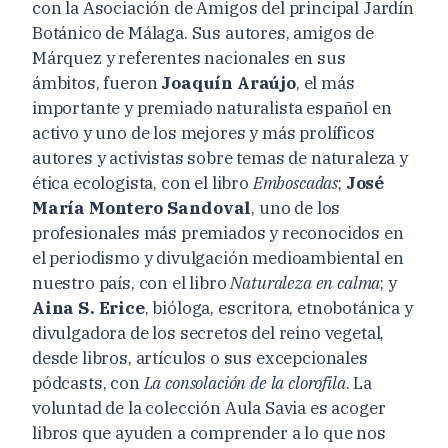
con la Asociación de Amigos del principal Jardín
Botánico de Málaga.
Sus autores, amigos de
Márquez y
referentes nacionales en sus
ámbitos
,
fueron
Joaquín Araújo
, el más
importante y premiado naturalista español en
activo y uno de los mejores y más prolíficos
autores y activistas sobre temas de naturaleza y
ética ecologista
, con el libro
Emboscadas
;
José
María Montero Sandoval
, uno de los
profesionales más premiados y reconocidos en
el periodismo y divulgación medioambiental en
nuestro país
, con el libro
N
aturaleza en calma
; y
Aina S. Erice
, bióloga, escritora, etnobotánica y
divulgadora de los secretos del reino vegetal,
desde libros, artículos o sus excepcionales
pódcasts
, con
La consolación de la clorofila
.
La
voluntad de
l
a colección
Aula Savia
es acoger
l
ibros que
ayuden
a comprender a lo que nos