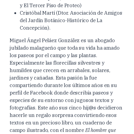
y
El
Tercer Piso de Proteo)
Cristóbal Martí (D
tor.
Asociación de Amigos
del Jardín
B
otánico-
H
istórico de
L
a
C
oncepción
)
.
Miguel Ángel Peláez González es un abogado
jubilado malagueño que toda su vida ha amado
l
os paseos por el campo y la
s plantas
.
Especialmente las florecillas silvestres y
humildes que crecen en arrabales, solares,
jardines
y cañadas.
Esta
pasión la fue
compartiendo
durante los últimos años en su
perfil de
Facebook
donde describía paseos y
especies de su entorno con jugosos textos y
fotografías. Este año su
s cinco hij@s decidieron
hacerle un regalo sorpresa convirtiendo
esos
textos
en un precioso libro
, un cuaderno de
campo ilustrado,
con el nombre
El hombre que