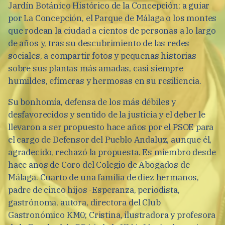
Jardín Botánico Histórico de la Concepción; a guiar
por La Concepción, el Parque de Málaga o los montes
que rodean la ciudad a cientos de personas a lo largo
de años y, tras su descubrimiento de las redes
sociales, a compartir fotos y pequeñas historias
sobre sus plantas más amadas, casi siempre
humildes, efímeras y hermosas en su resiliencia.
Su bonhomía, defensa de los más débiles y
desfavorecidos y sentido de la justicia y el deber le
llevaron a ser propuesto hace años por el PSOE para
el cargo de Defensor del Pueblo Andaluz, aunque él,
agradecido, rechazó la propuesta. Es miembro desde
hace años de Coro del Colegio de Abogados de
Málaga. Cuarto de una familia de diez hermanos,
padre de cinco hijos -Esperanza, periodista,
gastrónoma, autora, directora del Club
Gastronómico KM0; Cristina, ilustradora y profesora