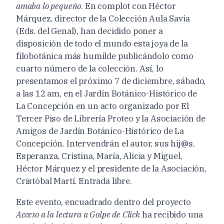
amaba lo pequeño
. En complot con Héctor
Márquez, director de la Colección Aula Savia
(Ed
s
.
del Genal), han decidido poner a
disposición
de todo el mundo
esta joya de la
filobotánica más humilde
publicándolo como
cuarto número de la colección.
Así, lo
p
resentamos
el próximo 7 de diciembre, sábado,
a las 12 am, en el
Jardín Botánico-Histórico de
La Concepción
en un acto organizado por El
Tercer Piso de Librería Proteo y la
Asociación de
Amigos de
Jardín Botánico-Histórico de La
Concepción. Intervendrán el autor, sus hij
@s,
Esperanza, Cristina, María, Alicia y Miguel,
Héctor Márquez y el presidente de la Asociación,
Cris
tóbal Martí.
Entrada libre.
Este evento, encuadrado dentro del proyecto
Acceso a la lectura a Golpe de Click
ha recibido una