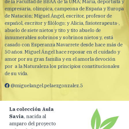
de la Facultad de BBAA de la UMA; María, deportista y
empresaria, olímpica, campeona de España y Europa
de Natación; Miguel Ángel, escritor, profesor de
español, escritor y filólogo; y Alicia, fisioterapeuta-,
abuelo de siete nietos y tito y tito abuelo de
innumerables sobrinos y sobrinos nietos y, está
casado con Esperanza Navarrete desde hace más de
50 años. Miguel Ángel hace reposar en el cuidado y
amor por su gran familia y en el amorla devoción
por a la Naturaleza los principios constitucionales
de su vida.
@miguelangel.pelaezgonzalez.5
La colección Aula
Savia
, nacida al
amparo del proyecto