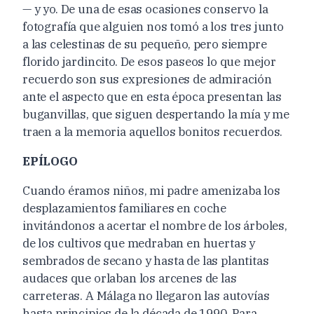
— y yo. De una
de esas ocasiones conservo
la
fotografía que alguien nos tomó a los tres junto
a las celestinas de su pequeño,
pero siempre
florido jardincito. De esos paseos lo
que mejor
recuerdo son
sus expresiones de admiración
ante el aspecto que en esta época presentan las
buganvillas, que siguen despertando la mía y me
traen a la
memoria aquellos
bonitos recuerdos.
EPÍLOGO
Cuando éramos niños, mi padre amenizaba los
desplazamientos familiares en coche
invitándonos a acertar el nombre de los árboles,
de los cultivos que medraban en huertas y
sembrados de secano y hasta de las plantitas
audaces que orlaban los arcenes de las
carreteras. A Málaga no llegaron las autovías
hasta principios de la década de 1990. Para