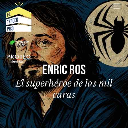
Saltar
al
contenido
Enric Ros
El superhéroe de las mil
caras