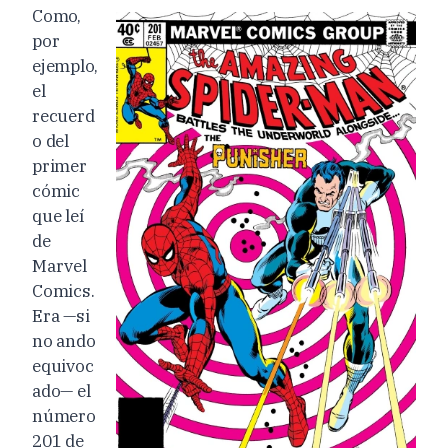
Como,
por
ejemplo,
el
recuerd
o del
primer
cómic
que leí
de
Marvel
Comics.
Era —si
no ando
equivoc
ado— el
número
201 de