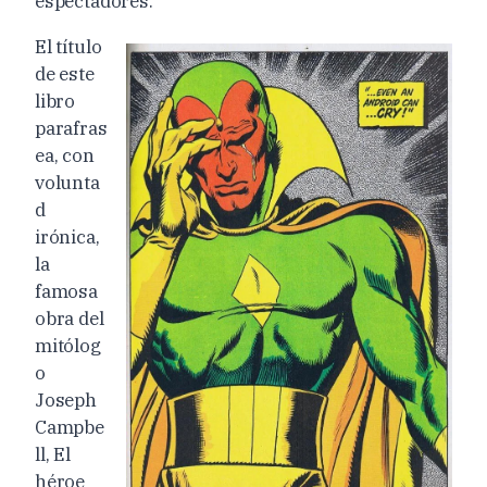
espectadores.
El título
de este
libro
parafras
ea, con
volunta
d
irónica,
la
famosa
obra del
mitólog
o
Joseph
Campbe
ll, El
héroe