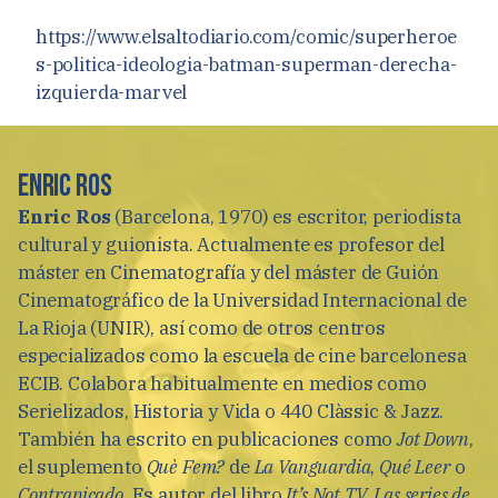
https://www.elsaltodiario.com/comic/superheroe
s-politica-ideologia-batman-superman-derecha-
izquierda-marvel
Enric Ros
Enric Ros
(Barcelona, 1970) es escritor, periodista
cultural y guionista. Actualmente es profesor del
máster en Cinematografía y del máster de Guión
Cinematográfico de la Universidad Internacional de
La Rioja (UNIR), así como de otros centros
especializados como la escuela de cine barcelonesa
ECIB. Colabora habitualmente en medios como
Serielizados, Historia y Vida o 440 Clàssic & Jazz.
También ha escrito en publicaciones como
Jot Down
,
el suplemento
Què Fem?
de
La Vanguardia
,
Qué Leer
o
Contrapicado
. Es autor del libro
It’s Not TV. Las series de