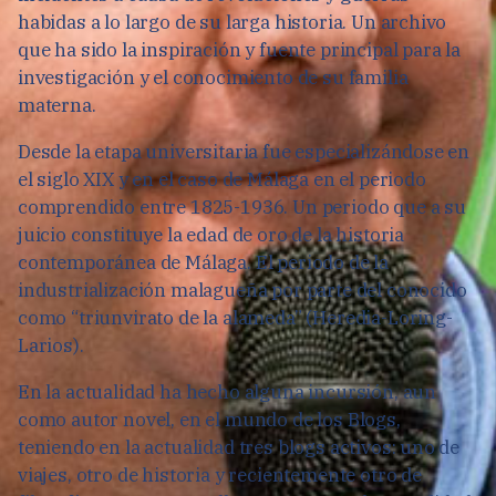
habidas a lo largo de su larga historia. Un archivo
que ha sido la inspiración y fuente principal para la
investigación y el conocimiento de su familia
materna.
Desde la etapa universitaria fue especializándose en
el siglo XIX y en el caso de Málaga en el periodo
comprendido entre 1825-1936. Un periodo que a su
juicio constituye la edad de oro de la historia
contemporánea de Málaga. El periodo de la
industrialización malagueña por parte del conocido
como “triunvirato de la alameda” (Heredia-Loring-
Larios).
En la actualidad ha hecho alguna incursión, aun
como autor novel, en el mundo de los Blogs,
teniendo en la actualidad tres blogs activos: uno de
viajes, otro de historia y recientemente otro de