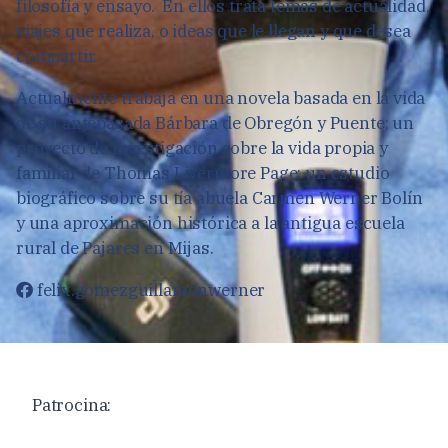
filosofía y ensayo. En ellos trata temas de actualidad,
viajes que realiza, o ideas que le llegan y que desea
compartir.
Actualmente trabaja en una novela basada en la vida
de su antepasada Bárbara de Obregón y Puente; un
proyecto de investigación sobre la vida propia y
familiar de Thomas Livermore Page; un estudio
biográfico sobre su tía abuela Carmen Werner Bolín
y una aproximación histórica a la antigua escuela
rural de Pajares en Mijas.
felix.gomezguillamonwerner
Patrocina: