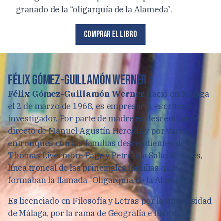
granado de la “oligarquía de la Alameda”.
Comprar el libro
Félix Gómez-Guillamón Werner
Félix Gómez-Guillamón Werner
nació en Málaga
el 2 de marzo de 1968, es empresario, escritor e
investigador. Por parte de madre es descendiente
directo de Manuel Agustín Heredia y por varios
entronques con las familias descendientes de
Thomas Livermore Page y Petronila Salas Rosales,
línea troncal de las principales familias que
formaban la llamada “Oligarquía de la Alameda”.
Es licenciado en Filosofía y Letras por la universidad
de Málaga, por la rama de Geografía e historia y