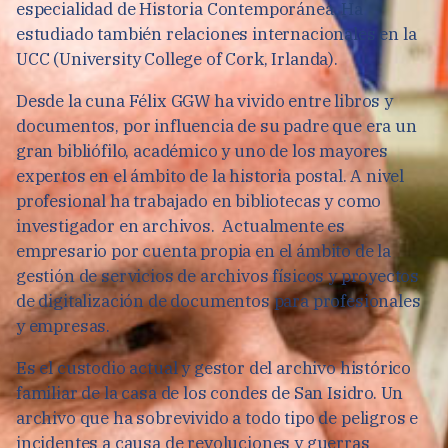
especialidad de Historia Contemporánea. Ha
estudiado también relaciones internacionales en la
UCC (University College of Cork, Irlanda).
Desde la cuna Félix GGW ha vivido entre libros y
documentos, por influencia de su padre que era un
gran bibliófilo, académico y uno de los mayores
expertos en el ámbito de la historia postal. A nivel
profesional ha trabajado en bibliotecas y como
investigador en archivos. Actualmente es
empresario por cuenta propia en el ámbito de la
gestión de servicios de archivos físicos y proyectos
de digitalización de documentos para profesionales
y empresas.
Es el custodio actual y gestor del archivo histórico
familiar de la casa de los condes de San Isidro. Un
archivo que ha sobrevivido a todo tipo de peligros e
incidentes a causa de revoluciones y guerras