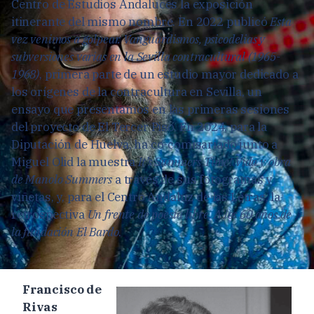
Centro de Estudios Andaluces la exposición
itinerante del mismo nombre. En 2022 publicó
Esta
vez venimos a golpear. Vanguardismos, psicodelias y
subversiones varias en la Sevilla contracultural (1965-
1968)
, primera parte de un estudio mayor dedicado a
los orígenes de la contracultura en Sevilla, un
ensayo que presentamos en las primeras sesiones
del proyecto de El Tercer Piso. En 2024, para la
Diputación de Huelva, ha co-comisariado junto a
Miguel Olid la muestra
It’s Summers Time! Vida y obra
de Manolo Summers
a través de sus fotogramas y
viñetas, y, para el Centro Andaluz de las Letras, la
retrospectiva
Un frente de poesía libre. A los 60 años de
la fundación El Bardo
.
Francisco de
Rivas