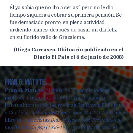
Él ya sabía que no iba a ser así, pero no le dio
tiempo siquiera a cobrar su primera pensión. Se
fue demasiado pronto, en plena actividad,
urdiendo planes, después de pasar un día feliz
en su florido valle de Grazalema.
(Diego Carrasco. Obituario publicado en el
Diario El País el 6 de junio de 2008)
Fran G. Matute
Fran G. Matute
(Mérida, 1977) es periodista,
profesor, crítico y gestor cultural. Colabora
habitualmente con las revistas Jot Down, El Cultural
y Cuadernos Hispanoamericanos. En 2017 publicó el
libro de entrevistas
Días de Viejo Color. Testimonios de
una Andalucía pop (1956-1991)
y comisarió para el