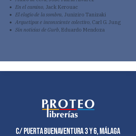
En el camino
, Jack Kerouac
El elogio de la sombra
, Juniziro Tanizaki
Arquetipos e inconsciente colectivo
, Carl G. Jung
Sin noticias de Gurb
, Eduardo Mendoza
C/ Puerta Buenaventura 3 y 6, Málaga