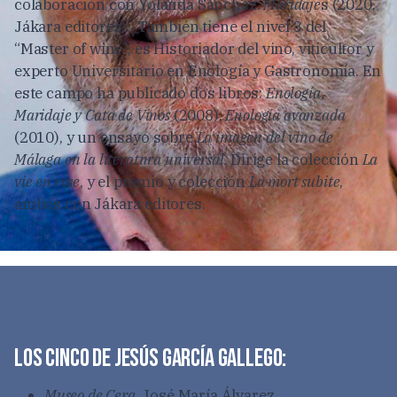
colaboración con Yolanda Sánchez:
Maridaje
s (2020,
Jákara editores). También tiene el nivel 3 del
“Master of wine”, es Historiador del vino, viticultor y
experto Universitario en Enología y Gastronomía. En
este campo ha publicado dos libros:
Enología,
Maridaje y Cata de Vinos
(2008),
Enología avanzada
(2010), y un ensayo sobre
La imagen del vino de
Málaga en la literatura universal
. Dirige la colección
La
vie en rose
, y el premio y colección
La mort subite
,
ambos con Jákara editores.
Los cinco de Jesús García Gallego:
Museo de Cera
, José María Álvarez