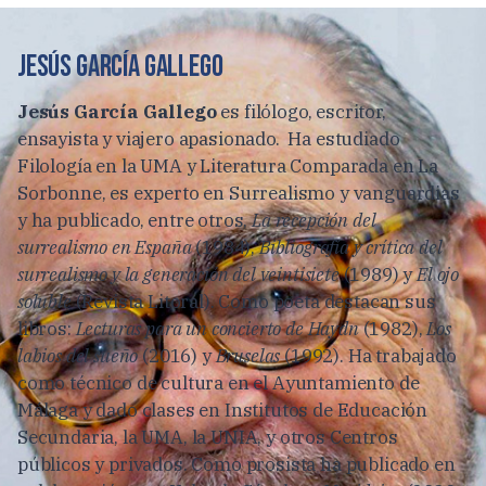
Jesús García Gallego
Jesús García Gallego
es filólogo, escritor,
ensayista y viajero apasionado. Ha estudiado
Filología en la UMA y Literatura Comparada en La
Sorbonne, es experto en Surrealismo y vanguardias
y ha publicado, entre otros,
La recepción del
surrealismo en España
(1984),
Bibliografía y crítica del
surrealismo y la generación del veintisiete
(1989) y
El ojo
soluble
(Revista Litoral). Como poeta destacan sus
libros:
Lecturas para un concierto de Haydn
(1982),
Los
labios del sueño
(2016) y
Bruselas
(1992). Ha trabajado
como técnico de cultura en el Ayuntamiento de
Málaga y dado clases en Institutos de Educación
Secundaria, la UMA, la UNIA, y otros Centros
públicos y privados. Como prosista ha publicado en