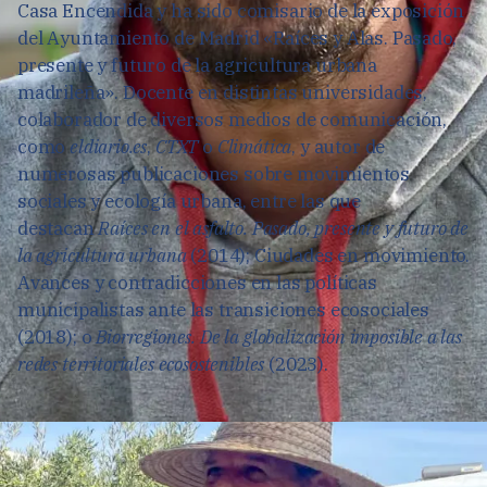
Casa Encendida y ha sido comisario de la exposición
del Ayuntamiento de Madrid «Raíces y Alas. Pasado,
presente y futuro de la agricultura urbana
madrileña». Docente en distintas universidades,
colaborador de diversos medios de comunicación,
como
eldiario.es
,
CTXT
o
Climática
, y autor de
numerosas publicaciones sobre movimientos
sociales y ecología urbana, entre las que
destacan
Raíces en el asfalto. Pasado, presente y futuro de
la agricultura urbana
(2014); Ciudades en movimiento.
Avances y contradicciones en las políticas
municipalistas ante las transiciones ecosociales
(2018); o
Biorregiones. De la globalización imposible a las
redes territoriales ecosostenibles
(2023).