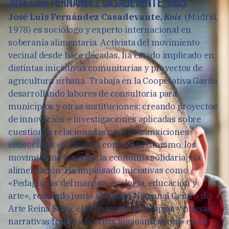
José Luis Fernández Casadevante,
Kois
José Luis Fernández Casadevante,
Kois
, (Madrid,
1978) es sociólogo y experto internacional en
soberanía alimentaria. Activista del movimiento
vecinal desde hace décadas, ha estado implicado en
distintas iniciativas comunitarias y proyectos de
agricultura urbana. Trabaja en la Cooperativa Garúa
desarrollando labores de consultoría para
municipios y otras instituciones; creando proyectos
de innovación e investigaciones aplicadas sobre
cuestiones relacionadas con las transiciones
ecosociales en campos como el urbanismo, los
movimientos sociales, la economía solidaria y la
alimentación. Ha impulsado iniciativas como
«Pedagogías del mañana: ecología, educación y
arte», realizado junto al Museo Nacional Centro de
Arte Reina Sofía; el ciclo anual «Ecotopías y nuevas
narrativas frente a la crisis socioambiental» en La