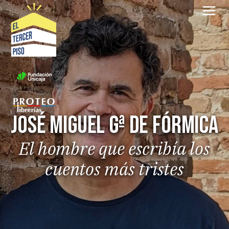
Saltar
al
contenido
José Miguel Gª de Fórmica
El hombre que escribía los
cuentos más tristes