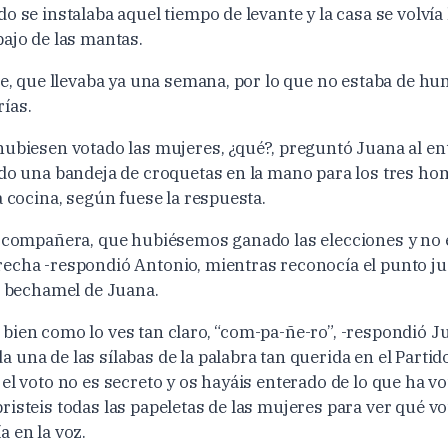
o se instalaba aquel tiempo de levante y la casa se volvía
bajo de las mantas.
nte, que llevaba ya una semana, por lo que no estaba de h
ías.
hubiesen votado las mujeres, ¿qué?, preguntó Juana al ent
ndo una bandeja de croquetas en la mano para los tres h
a cocina, según fuese la respuesta.
, compañera, que hubiésemos ganado las elecciones y no 
echa -respondió Antonio, mientras reconocía el punto ju
la bechamel de Juana.
bien como lo ves tan claro, “com-pa-ñe-ro”, -respondió J
una de las sílabas de la palabra tan querida en el Partid
el voto no es secreto y os hayáis enterado de lo que ha vo
risteis todas las papeletas de las mujeres para ver qué 
 en la voz.