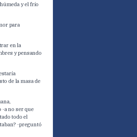
 húmeda y el frío
umor para
rar en la
ombres y pensando
estaría
sto de la masa de
uana,
o -a no ser que
tado todo el
votaban? -preguntó