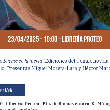
23/04/2025 - 19:00 - Librería Proteo
de
Sueños en la niebla
(Ediciones del Genal), novela
io. Presentan Miguel Moreta-Lara y Héctor Már
e click
00 - Librería Proteo - Pta. de Buenaventura, 3 - Mála
a completar el aforo.