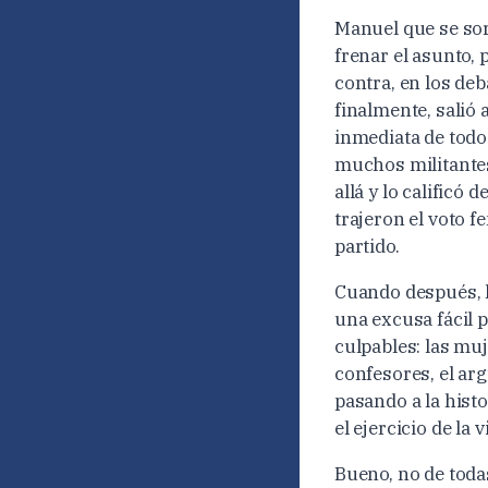
Manuel que se sor
frenar el asunto, 
contra, en los deb
finalmente, salió
inmediata de todo
muchos militantes,
allá y lo calificó
trajeron el voto f
partido.
Cuando después, l
una excusa fácil p
culpables: las mu
confesores, el ar
pasando a la histo
el ejercicio de la 
Bueno, no de todas