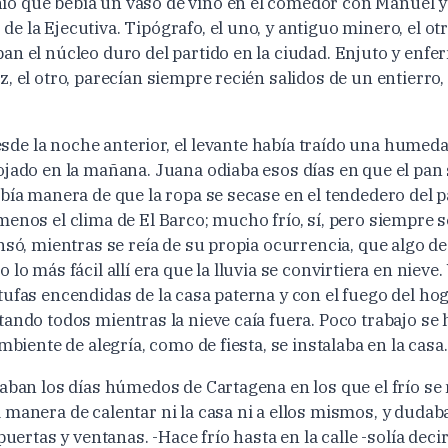
 que bebía un vaso de vino en el comedor con Manuel y 
 la Ejecutiva. Tipógrafo, el uno, y antiguo minero, el otr
n el núcleo duro del partido en la ciudad. Enjuto y enfer
, el otro, parecían siempre recién salidos de un entierro, 
 desde la noche anterior, el levante había traído una humed
ojado en la mañana. Juana odiaba esos días en que el pan
bía manera de que la ropa se secase en el tendedero del p
enos el clima de El Barco; mucho frío, sí, pero siempre s
nsó, mientras se reía de su propia ocurrencia, que algo de
 lo más fácil allí era que la lluvia se convirtiera en nieve
ufas encendidas de la casa paterna y con el fuego del hog
ando todos mientras la nieve caía fuera. Poco trabajo se 
ambiente de alegría, como de fiesta, se instalaba en la casa.
aban los días húmedos de Cartagena en los que el frío se 
 manera de calentar ni la casa ni a ellos mismos, y duda
 puertas y ventanas. -Hace frío hasta en la calle -solía dec