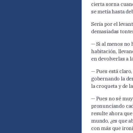
cierta sorna cuand
se metía hasta de
Sería por el leva
demasiadas tonter
— Si al menos no 
habitación, lleva
en devolverlas a l
— Pues está claro
gobernando la der
la croqueta y de 
— Pues no sé muy 
pronunciando cada 
resulte ahora que 
mundo, ¿es que ab
con más que ironía