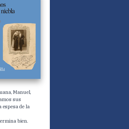
Juana, Manuel,
damos sus
 espesa de la
termina bien.