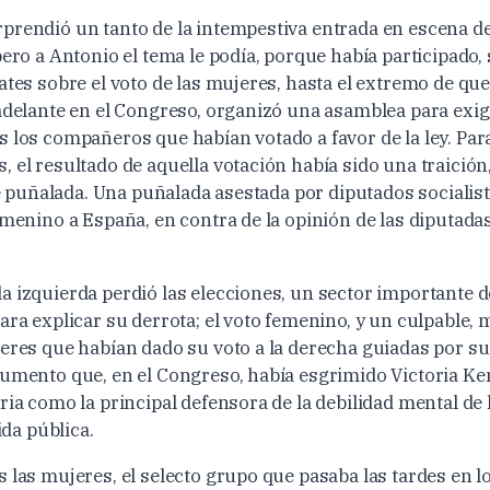
prendió un tanto de la intempestiva entrada en escena de
pero a Antonio el tema le podía, porque había participado,
ates sobre el voto de las mujeres, hasta el extremo de qu
 adelante en el Congreso, organizó una asamblea para exig
s los compañeros que habían votado a favor de la ley. Par
 el resultado de aquella votación había sido una traición
 de puñalada. Una puñalada asestada por diputados socialis
emenino a España, en contra de la opinión de las diputada
a izquierda perdió las elecciones, un sector importante 
ara explicar su derrota; el voto femenino, y un culpable, 
jeres que habían dado su voto a la derecha guiadas por s
gumento que, en el Congreso, había esgrimido Victoria Ke
ria como la principal defensora de la debilidad mental de
vida pública.
 las mujeres, el selecto grupo que pasaba las tardes en l