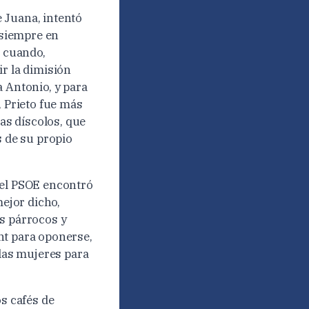
 Juana, intentó
 siempre en
e cuando,
ir la dimisión
a Antonio, y para
, Prieto fue más
tas díscolos, que
s de su propio
del PSOE encontró
mejor dicho,
us párrocos y
nt para oponerse,
 las mujeres para
os cafés de