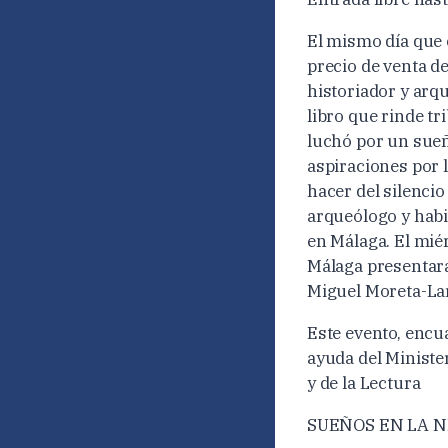
El mismo día que 
precio de venta de
historiador y arq
libro que rinde tr
luchó por un sueñ
aspiraciones por l
hacer del silencio 
arqueólogo y habi
en Málaga. El miér
Málaga presentarán
Miguel Moreta-Lar
Este evento, encu
ayuda del Minister
y de la Lectura
SUEÑOS EN LA NI