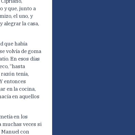
Cipriano,
o y que, junto a
mizo, el uno, y
y alegrar la casa,
ad que había
 se volvía de goma
atio. En esos días
eco, “hasta
 razón tenía,
. Y entonces
ar en la cocina,
hacía en aquellos
metía en los
ba muchas veces si
ir Manuel con