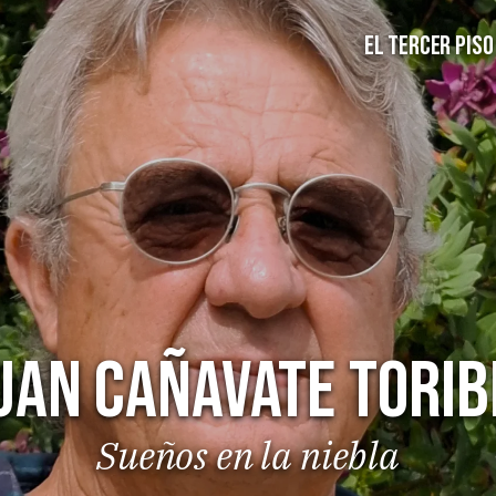
EL TERCER PISO
uan Cañavate Torib
Sueños en la niebla