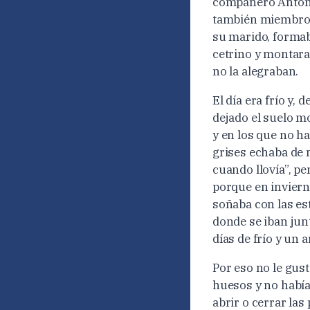
compañero Antonio
también miembro de
su marido, formaba
cetrino y montaraz
no la alegraban.
El día era frío y,
dejado el suelo m
y en los que no ha
grises echaba de m
cuando llovía”, pe
porque en invierno
soñaba con las est
donde se iban junt
días de frío y un 
Por eso no le gust
huesos y no había
abrir o cerrar las