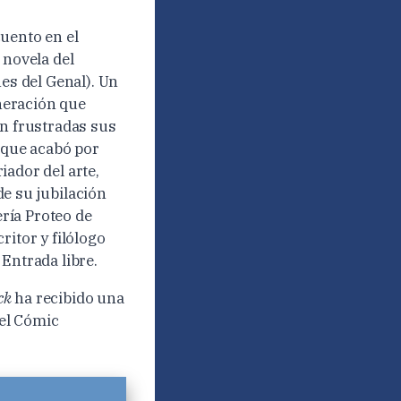
cuento en el
 novela del
es del Genal). Un
eneración que
on frustradas sus
y que acabó por
riador del arte,
e su jubilación
ería Proteo de
ritor y filólogo
Entrada libre.
ck
ha recibido una
del Cómic