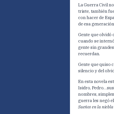
La Guerra Civil no
triste, también f
con hacer de Esp
de esa generación
Gente que olvidó d
cuando se internó
gente sin grandes
recuerdan.
Gente que quiso c
silencio y del olv
En esta novela es
Isidro, Pedro…sus
nombres, simpleme
guerra les negó el
Sueños en la niebla