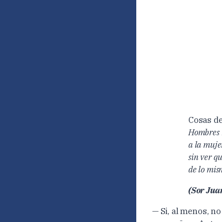
Cosas d
Hombres n
a la muje
sin ver qu
de lo mis
(Sor Juan
— Si, al menos, no