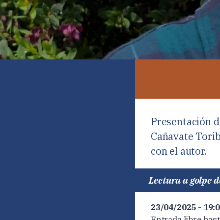
Presentación 
Cañavate Torib
con el autor.
Lectura a golpe d
23/04/2025 - 19:
Entrada libre hast