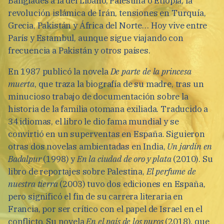
Bangladés a la del Líbano, Palestina o Etiopía, la
revolución islámica de Irán, tensiones en Turquía,
Grecia, Pakistán y África del Norte… Hoy vive entre
París y Estambul, aunque sigue viajando con
frecuencia a Pakistán y otros países.
En 1987 publicó la novela
De parte de la princesa
muerta
, que traza la biografía de su madre, tras un
minucioso trabajo de documentación sobre la
historia de la familia otomana exiliada. Traducido a
34 idiomas, el libro le dio fama mundial y se
convirtió en un superventas en España. Siguieron
otras dos novelas ambientadas en India,
Un jardín en
Badalpur
(1998) y
En la ciudad de oro y plata
(2010). Su
libro de reportajes sobre Palestina,
El perfume de
nuestra tierra
(2003) tuvo dos ediciones en España,
pero significó el fin de su carrera literaria en
Francia, por ser crítico con el papel de Israel en el
conflicto. Su novela
En el país de los puros
(2018), que