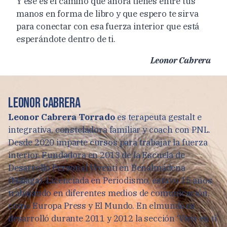
Y ese es el camino que ahora tienes entre tus
manos en forma de libro y que espero te sirva
para conectar con esa fuerza interior que está
esperándote dentro de ti.
Leonor Cabrera
Leonor Cabrera
Leonor Cabrera Torrado
es terapeuta gestalt e
integrativa, consteladora familiar y coach con PNL.
Desde 2020 imparte cursos para trabajar la fuerza
interior. Fundadora en 2013 de la Escuela de
Desarrollo Personal Viventi en Benalmádena
(Málaga). Licenciada en Periodismo, estuvo 15 años
trabajando en diferentes medios de comunicación,
como Europa Press y El Mundo. En elmundo.es
desarrolló durante 2011 y 2012 la sección ‘Vivir en ti’