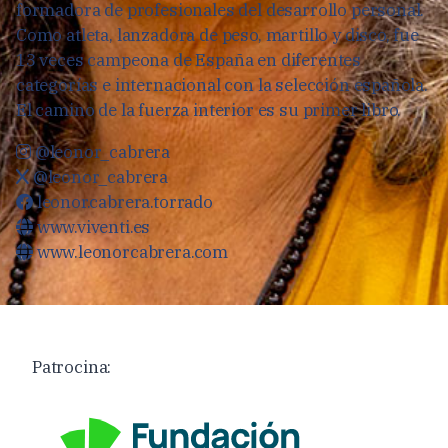
formadora de profesionales del desarrollo personal.
Como atleta, lanzadora de peso, martillo y disco, fue
13 veces campeona de España en diferentes
categorías e internacional con la selección española.
El camino de la fuerza interior es su primer libro.
@leonor_cabrera
@leonor_cabrera
leonor.cabrera.torrado
www.viventi.es
www.leonorcabrera.com
Patrocina: