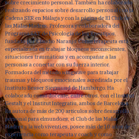
sobre crecimiento personal. También ha colaborado
realizando espacios sobre desarrollo personal con la
Cadena SER en Málaga y con la página de El Club de
las Malas Madres. Profesora y colaboradora del
Programa SAT de Psicología de los Eneatipos,
fundado por Claudio Naranjo. Como terapeuta está
especializada en trabajar bloqueos inconscientes,
situaciones traumáticas y en acompañar a las
personas a conectar con su fuerza interior.
Formadora del método wingwave para trabajar
traumas y bloqueos emocionales acreditada por el
Instituto Besser Siegmund de Hamburgo. Ha
colaborado como docente, entre otros, con el Institut
Gestalt y el Institut Integratiu, ambos de Barcelona.
Es autora de más de 200 artículos sobre desarrollo
personal para elmundo.es, el Club de las Malas
Madres y la web viventi.es, posee más de 10 años de
experiencia como terapeuta y coach y como