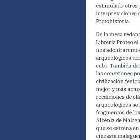
estimulado otros
interpretaciones 
Protohistoria.
En la mesa redonda
Librería Proteo e
nos adentraremos 
arqueológicos del
cabo. También des
las conexiones por
civilización feni
mejor y más actual
reediciones de cl
arqueológicos sob
fragmentos de lo
Albéniz de Málaga
que se estrena en
cineasta malagu