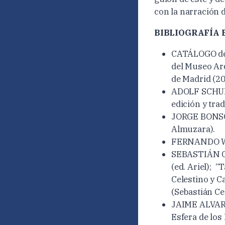
con la narración d
BIBLIOGRAFÍA 
CATÁLOGO de 
del Museo Ar
de Madrid (20
ADOLF SCHULT
edición y tra
JORGE BONSOR
Almuzara).
FERNANDO WULF
SEBASTIÁN CEL
(ed. Ariel); “
Celestino y C
(Sebastián Cel
JAIME ALVAR: 
Esfera de los