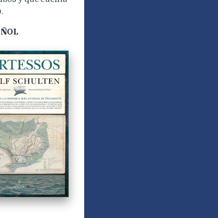
.
AÑOL