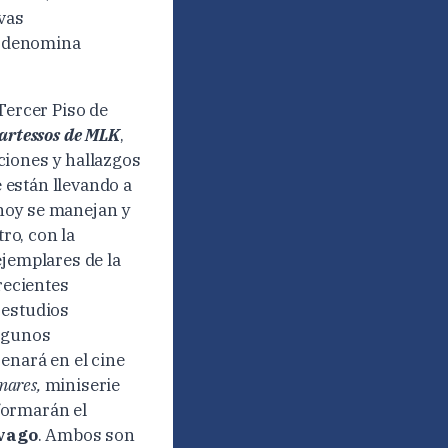
vas
se denomina
Tercer Piso de
artessos de MLK
,
ciones y hallazgos
 están llevando a
hoy se manejan y
ro, con la
ejemplares de la
recientes
 estudios
algunos
enará en el cine
 mares,
miniserie
formarán el
lvago
. Ambos son