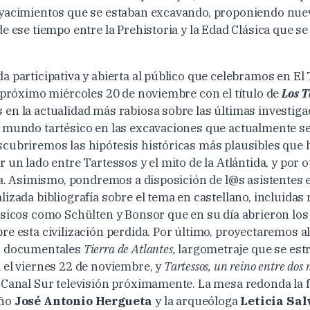
 yacimientos que se estaban excavando, proponiendo nue
de ese tiempo entre la Prehistoria y la Edad Clásica que 
 participativa y abierta al público que celebramos en El 
l próximo miércoles 20 de noviembre con el título de
Los T
en la actualidad más rabiosa sobre las últimas investiga
 mundo tartésico en las excavaciones que actualmente se
cubriremos las hipótesis históricas más plausibles que 
 un lado entre Tartessos y el mito de la Atlántida, y por ot
cia. Asimismo, pondremos a disposición de l@s asistentes 
izada bibliografía sobre el tema en castellano, incluidas 
ásicos como Schülten y Bonsor que en su día abrieron los
re esta civilización perdida. Por último, proyectaremos 
s documentales
Tierra de Atlantes,
largometraje que se estr
 el viernes 22 de noviembre, y
Tartessos, un reino entre dos
 Canal Sur televisión próximamente. La mesa redonda la 
eño
José Antonio Hergueta
y la arqueóloga
Leticia Sa