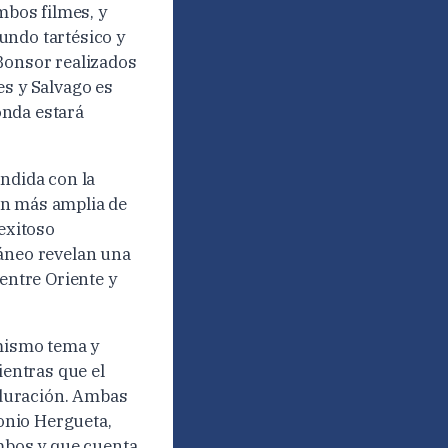
mbos filmes, y
undo tartésico y
 Bonsor realizados
es y Salvago es
onda estará
undida con la
ón más amplia de
 exitoso
ráneo revelan una
 entre Oriente y
mismo tema y
ientras que el
 duración. Ambas
onio Hergueta,
ambos y que cuenta