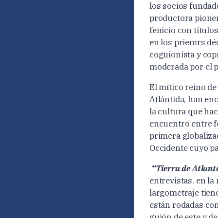
los socios funda
productora pioner
fenicio con títul
en los priemrs dé
coguionista y cop
moderada por el pe
El mítico reino d
Atlántida, han en
la cultura que hac
encuentro entre f
primera globalizac
Occidente cuyo pa
“Tierra de Atlant
entrevistas, en la
largometraje tie
están rodadas con
guión de este y d