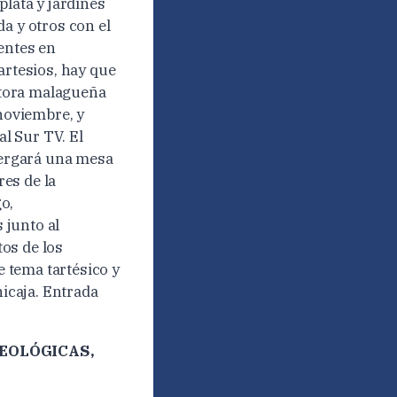
plata y jardines
a y otros con el
entes en
artesios, hay que
ctora malagueña
noviembre, y
l Sur TV. El
lbergará una mesa
es de la
o,
 junto al
os de los
 tema tartésico y
nicaja. Entrada
EOLÓGICAS,