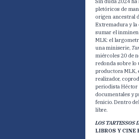
Sin duda 2024 ha s
pletóricos de man
origen ancestral 
Extremadura y la c
sumar el inminen
MLK: el largomet
una miniserie,
Tar
miércoles 20 de n
redonda sobre lo 
productora MLK, e
realizador, copro
periodista Héctor
documentales y pr
fenicio. Dentro de
libre.
LOS TARTESSOS 
LIBROS Y CINE