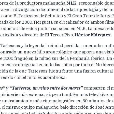
dores de la productora malagueña
MLK
, responsable de a
a en la divulgación documental de la arqueología y del m
os como El Tartessos de Schulten y El Gran Tour de Jorge
cada de los 2000. Hergueta es el realizador de ambos film
roductora de estos junto a su socio en MLK. La mesa red
riodista y director de El Tercer Piso,
Héctor Márquez
.
e Tartessos y la leyenda la ciudad perdida, a menudo conf
contrado un nuevo hilo arqueológico que aporta una visi
e 3000 fraguó en la mitad sur de la Península Ibérica. Un
enicios e indígenas cuando las rutas por todo el Mediter
ión de la que Tartessos fue su fruto: una fusión cultural
recido con el mito es asombrosa.
es”
y
“Tartessos, un reino entre dos mares”
comparten el 
 miniserie más extenso, sí, pero también más televisivo, m
ne un tratamiento más cinematográfico en 80 minutos de
 el mismo equipo malagueño, bajo dirección de José Ant
e la arqueóloga Leticia Salvago, producción ejecutiva de 