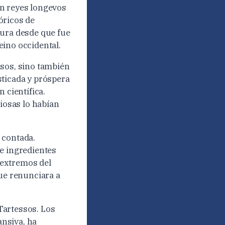
on reyes longevos
óricos de
aura desde que fue
eino occidental.
ssos, sino también
sticada y próspera
 científica.
siosas lo habían
 contada.
de ingredientes
 extremos del
Que renunciara a
Tartessos. Los
nsiva, ha