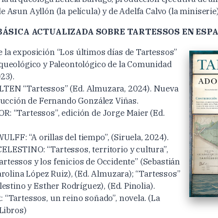
e Asun Ayllón (la película) y de Adelfa Calvo (la miniserie)
BÁSICA ACTUALIZADA SOBRE TARTESSOS EN ESP
la exposición “Los últimos días de Tartessos”
queológico y Paleontológico de la Comunidad
23).
EN “Tartessos” (Ed. Almuzara, 2024). Nueva
ducción de Fernando González Viñas.
: “Tartessos”, edición de Jorge Maier (Ed.
F: “A orillas del tiempo”, (Siruela, 2024).
ESTINO: “Tartessos, territorio y cultura”,
Tartessos y los fenicios de Occidente” (Sebastián
arolina López Ruiz), (Ed. Almuzara); “Tartessos”
estino y Esther Rodríguez), (Ed. Pinolia).
“Tartessos, un reino soñado”, novela. (La
 Libros)