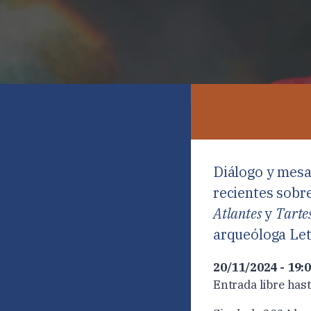
Diálogo y mesa
recientes sobr
Atlantes
y
Tartes
arqueóloga Let
20/11/2024 - 19:
Entrada libre hast