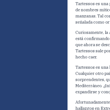
Tartessos es una 
de nombres mítico
manzanas. Tal con
señalada como ori
Curiosamente, la 
está confirmando 
que ahora se desca
Tartessos sale por
hecho caer.
Tartessos es una 
Cualquier otro pa
sorprendentes, qu
Mediterráneo. ¿In
expandirse y conq
Afortunadamente, 
hallazgos en Extr