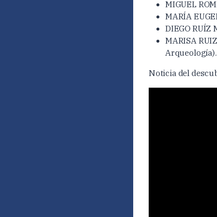
MIGUEL ROME
MARÍA EUGENIA
DIEGO RUÍZ MA
MARISA RUIZ-G
Arqueología).
Noticia del descu