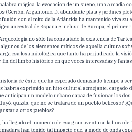
palabra mágica: la evocación de un sueño, una Arcadia c
s (Gerión, Argantonio…), abundante plata y jardines plet
fusión con el mito de la Atlántida ha mantenido viva su 
gen ancestral de España e incluso de Europa, el primer r
Arqueología no sólo ha constatado la existencia de Tarte
algunos de los elementos míticos de aquella cultura sofi
rga esa losa mitológica que tanto ha perjudicado la visión
 fin del limbo histórico en que voces interesadas y fanta
historia de éxito que ha esperado demasiado tiempo a ser
ís habría exprimido un hito cultural semejante, cargado 
e anticipan un modelo urbano capaz de fusionar los dos
fluyó, quizás, que no se tratara de un pueblo belicoso? ¿
uistar a otros pueblos?
ha llegado el momento de esa gran aventura: la hora de 
emadura han tenido tal impacto que, a modo de onda expa