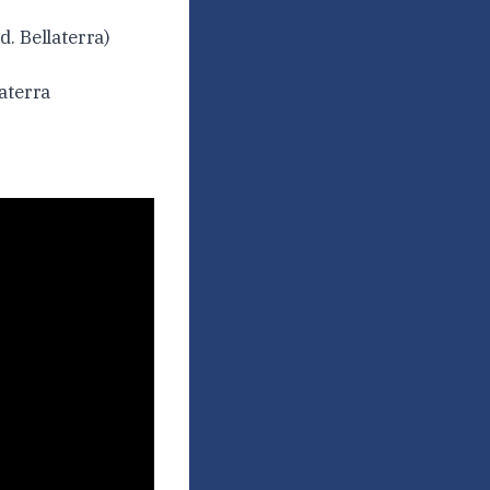
. Bellaterra)
aterra