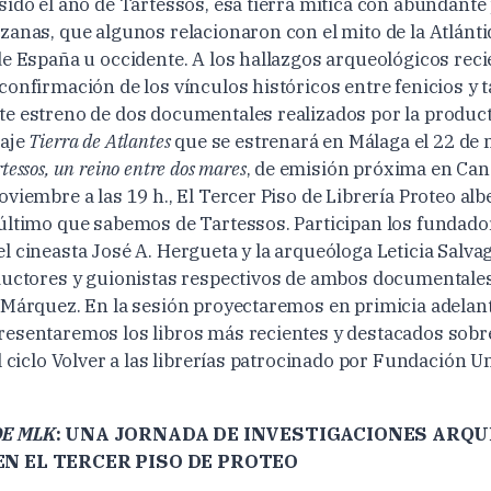
ido el año de Tartessos, esa tierra mítica con abundante 
zanas, que algunos relacionaron con el mito de la Atlántid
de España u occidente. A los hallazgos arqueológicos reci
onfirmación de los vínculos históricos entre fenicios y t
te estreno de dos documentales realizados por la produ
raje
Tierra de Atlantes
que se estrenará en Málaga el 22 de 
tessos, un reino entre dos mares
, de emisión próxima en Cana
oviembre a las 19 h., El Tercer Piso de Librería Proteo a
último que sabemos de Tartessos. Participan los fundador
l cineasta José A. Hergueta y la arqueóloga Leticia Salvag
ductores y guionistas respectivos de ambos documentales
 Márquez. En la sesión proyectaremos en primicia adelant
esentaremos los libros más recientes y destacados sobre
l ciclo Volver a las librerías patrocinado por Fundación U
DE MLK
: UNA JORNADA DE INVESTIGACIONES ARQU
 EN EL TERCER PISO DE PROTEO