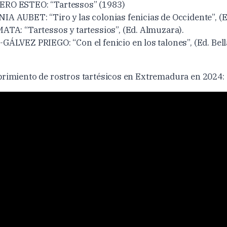
RO ESTEO: “Tartessos” (1983)
 AUBET: “Tiro y las colonias fenicias de Occidente”, (Ed
TA: “Tartessos y tartessios”, (Ed. Almuzara).
ÁLVEZ PRIEGO: “Con el fenicio en los talones”, (Ed. Bell
brimiento de rostros tartésicos en Extremadura en 2024: