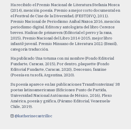
Ha recibido el Premio Nacional de Literatura Stefania Mosca
(2014), mención poesía. Premio a mejor corto documental en
el Festival de Cine de la Diversidad, (FESTDIVQ, 2011).
Premio Nacional de Periodismo Aníbal Nazoa 2016, mención
periodismo digital. Editora y antologista del libro Cerezos
breves. Haikus de primavera (Editorial el perro y la rana,
2015), Premio Nacional del Libro 2014-2015, mejor libro
infantil-juvenil. Premio Minuano de Literatura 2022 (Brasil),
categoría traducción.
Ha publicado Una totuma con mi nombre (Fondo Editorial
Fundarte, Caracas, 2015), Por dentro, plaquette (Fondo
Editorial Fundarte, Caracas, 2020), Descenso, fanzine
(Poesía en tu sofá, Argentina, 2020).
Su poesía aparece en las publicaciones Transfronterizas/ 38
poetas latinoamericanas (Ediciones Punto de Partida,
Universidad Nacional Autónoma de México, 2016), Plexo
América, poesía y gráfica, (Páramo Editorial, Venezuela-
Chile, 2019).
@katherinecastrilloc