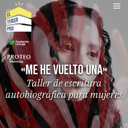
Saltar
al
contenido
«Me he vuelto una»
Taller de escritura
autobiográfica para mujeres