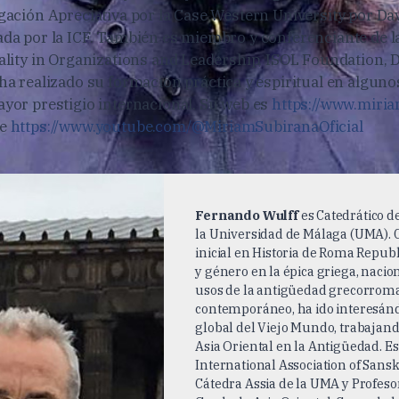
agación Apreciativa por la Case Western University por Da
ada por la ICF. También es miembro y conferenciante de 
ality in Organizations and Leadership, ISOL Foundation, De
 ha realizado su formación práctica y espiritual en alguno
ayor prestigio internacional. Su web es
https://www.miri
be
https://www.youtube.com/@MiriamSubiranaOficial
Fernando Wulff
es Catedrático d
la Universidad de Málaga (UMA).
inicial en Historia de Roma Repub
y género en la épica griega, nacio
usos de la antigüedad grecorro
contemporáneo, ha ido interesándo
global del Viejo Mundo, trabajando
Asia Oriental en la Antigüedad. E
International Association of Sanskr
Cátedra Assia de la UMA y Profesor