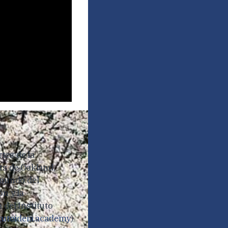
rtes de la
ts de Oakland,
 mundo del
n y la
 del Instituto
tutoideia.academy
)