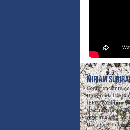
Miriam Subira
Conferenciante, coa
Universidad de Barc
(EEUU)
Miriam S
coaching, la inves
espiritualidad. Fo
Diálogos e Indagaci