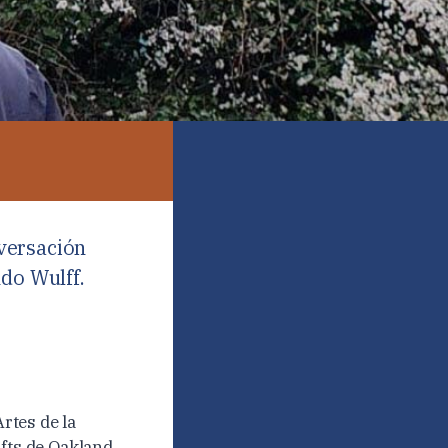
nversación
ndo Wulff.
Artes de la
afts de Oakland