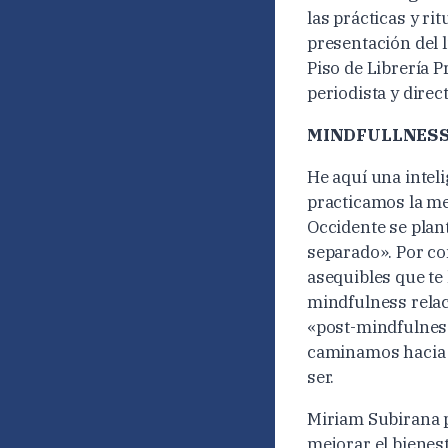
las prácticas y r
presentación del l
Piso de Librería 
periodista y direc
MINDFULLNESS
He aquí una intel
practicamos la me
Occidente se plan
separado». Por con
asequibles que te
mindfulness relac
«post-mindfulness
caminamos hacia el
ser.
Miriam Subirana p
mejorar el bienes