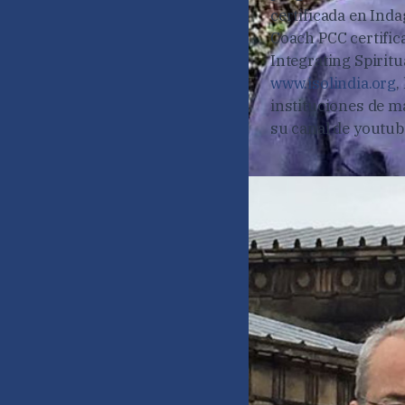
certificada en Ind
Coach PCC certific
Integrating Spiritu
www.isolindia.org
,
instituciones de m
su canal de youtu