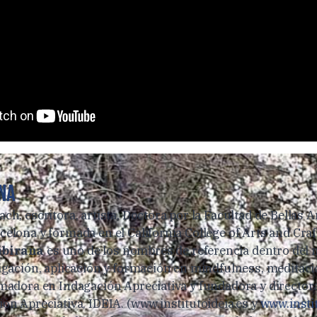
na
ch, escritora, artista, Doctora por la Facultad de Bellas A
elona y formada en el California College of Arts and Craf
ubirana
es uno de los nombres de referencia dentro del
tigación, aplicación y formación en mindfulness, meditació
rmadora en Indagación Apreciativa y fundadora y directora
ón Apreciativa, IDEIA. (www.institutoideia.es y
www.insti