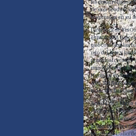
ha desarrollado su
de una producción b
respetadas en su ám
Directora de YesOu
espacios en Barcel
que combina las hab
uso del arte y las 
potencial creativo
mindfulness relaci
Hungria; en India,
Abu. Sri Aurovindo
más… Es también M
Autora de 8 libros 
Meditación contempla
colaboradora en El
artículos sobre te
programa L’ofici d