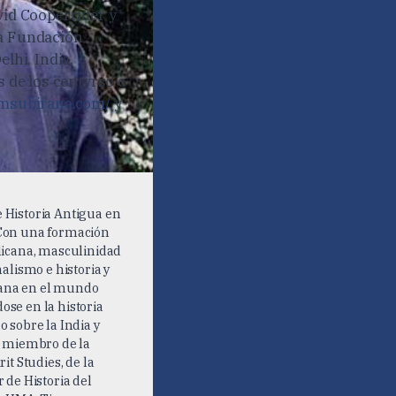
vid Cooperrider y
la Fundación
lhi, India.
s de los centyrso e
amsubirana.com/
y
e Historia Antigua en
 Con una formación
licana, masculinidad
nalismo e historia y
mana en el mundo
se en la historia
 sobre la India y
s miembro de la
it Studies, de la
 de Historia del