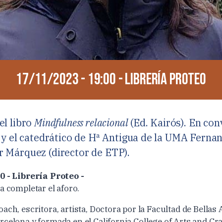
17/11/2023 - 19:00 - Librería Proteo
el libro
Mindfulness relacional
(Ed. Kairós). En co
 y el catedrático de Hª Antigua de la UMA Ferna
 Márquez (director de ETP).
0 - Librería Proteo -
a completar el aforo.
ach, escritora, artista, Doctora por la Facultad de Bellas 
rcelona y formada en el California College of Arts and Cr