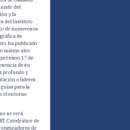
mundo del
ión y la
a del Instituto
argo de numerosos
gráfica de
ito, ha publicado
ste mismo año,
 próximo 17 de
 esencia de su
z profundo y
tación o líderes
guías para la
n el entorno
ue se verá
f, Catedrático de
investigadores de