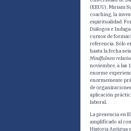
(EEUU), Miriam Su
coaching, la inve
espiritualidad. F
Diálogos e Indaga
cursos de formaci
referencia. Sólo e
hasta la fecha sei
Mindfulness relacio
noviembre, a las 1
enorme experienci
enormemente práct
de organizaciones
aplicación práctic
laboral.
La presencia en E
amplificado al co
Historia Antigua e