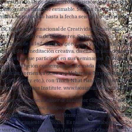
 maestría a lo largo de numerosos cursos de formación, a
ibliográfica más que estimable. Sólo en la editorial Kair
bito, ha publicado hasta la fecha seis de los ocho libros e
iSi, Espacio Internacional de Creatividad, Espiritualidad
ona y Sant Andreu de Llavaneres, Subirana es conferenci
ilidades de la Indagación Apreciativa y el Coaching y del 
técnicas de la meditación creativa, diseñadas para desperta
 de aquellos que participan en sus seminarios. Es Maestra
onal, meditación contemplativa, formada con Franz Jalic
 en varias corrientes (Ramana Maharshi, Tiruvanamalai. 
, Pondicherry. etc.); con Thich Nhat Hanh en Plum Village
iembro del Taos Institute. www.taosinstitute.net/miria
(
La gran liberación; El placer de cuidarnos; Cómplices; El poder 
tiva; Florecer juntos; Indagación Apreciativa y Mindfulness re
 País Semanal, las Revistas Mente Sana, Psicología Posit
mas de crecimiento personal. Es también colaboradora hab
e viure, de Catalunya Ràdio y en Bricolatge Emocional, T