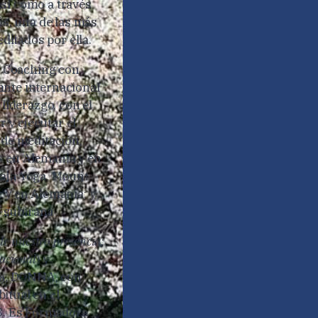
sí como a través
ós, una de las más
ditados por ella.
 y Coaching con
ante internacional
liderazgo, con el
r y ejecutar el
 de meditación,
s en Alemania y en
Raja Yoga, Mount
 y en Alemania; y
m-subirana
de nuestra presencia;
lacional
) y
iva, DONNA, con
itual en el
V3. Es Formadora