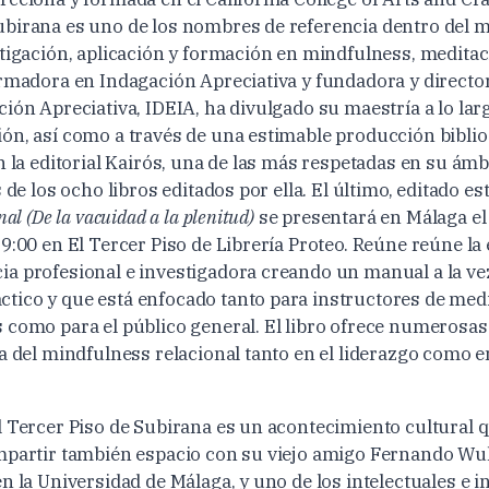
birana es uno de los nombres de referencia dentro del 
stigación, aplicación y formación en mindfulness, meditac
ormadora en Indagación Apreciativa y fundadora y director
ción Apreciativa, IDEIA, ha divulgado su maestría a lo l
ón, así como a través de una estimable producción biblio
n la editorial Kairós, una de las más respetadas en su ámb
s de los ocho libros editados por ella. El último, editado e
nal (De la vacuidad a la plenitud)
se presentará en Málaga el
9:00 en El Tercer Piso de Librería Proteo. Reúne reúne la
a profesional e investigadora creando un manual a la ve
ico y que está enfocado tanto para instructores de medi
 como para el público general. El libro ofrece numerosas 
a del mindfulness relacional tanto en el liderazgo como e
l Tercer Piso de Subirana es un acontecimiento cultural q
mpartir también espacio con su viejo amigo Fernando Wulf
n la Universidad de Málaga, y uno de los intelectuales e 