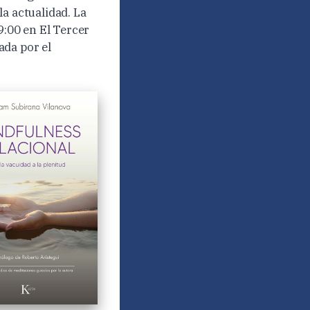
a actualidad. La
9:00 en El Tercer
ada por el