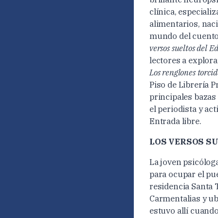
clínica, especiali
alimentarios, nac
mundo del cuento 
versos sueltos del E
lectores a explor
Los renglones torcid
Piso de Librería P
principales bazas 
el periodista y ac
Entrada libre.
LOS VERSOS SU
La joven psicóloga
para ocupar el pue
residencia Santa 
Carmentalias y ubi
estuvo allí cuando