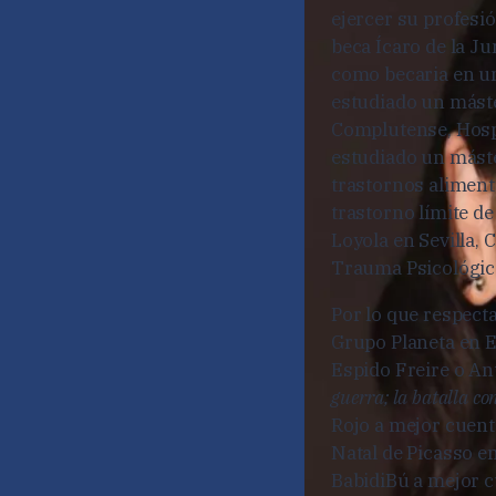
ejercer su profesi
beca Ícaro de la J
como becaria en un
estudiado un máste
Complutense, Hospi
estudiado un máste
trastornos alimenta
trastorno límite d
Loyola en Sevilla, 
Trauma Psicológic
Por lo que respecta
Grupo Planeta en E
Espido Freire o An
guerra; la batalla co
Rojo a mejor cuent
Natal de Picasso e
BabidiBú a mejor c