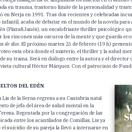
zada en trauma, trastorno límite de la personalidad y tras
ió en Nerja en 1991. Tras dos recientes y celebradas incu
infantil, acaba de debutar en el mundo de la novela para
dén
(Plaza&Janés), un escalofriante thriller psicológico que
ar los rincones más oscuros de la mente y que guarda ecos
os de dios
. El próximo martes 25 de febrero (19 h) presen
roteo esta obra donde el misterio, el thriller y la salud men
de su trama. Será en diálogo entre la autora y el director 
tivista cultural Héctor Márquez. Con el patrocinio de Fund
ELTOS DEL EDÉN
 Lis de la Serna regresa a su Cantabria natal
sto de jefa del área de salud mental en la
Teresa. Regentada por la congregación de las
cada entre los acantilados de Comillas, Lis ya
 el suicidio de su pareja la llevó a internarse en