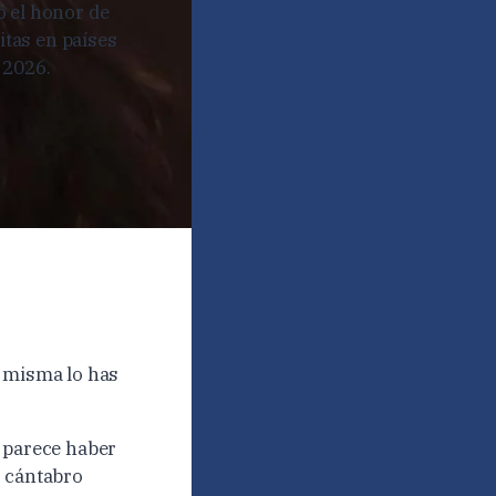
ó el honor de
itas en países
 2026.
ú misma lo has
e parece haber
o cántabro