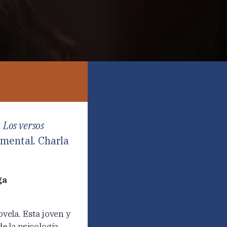
a
Los versos
 mental. Charla
ga
vela. Esta joven y
e la psicología