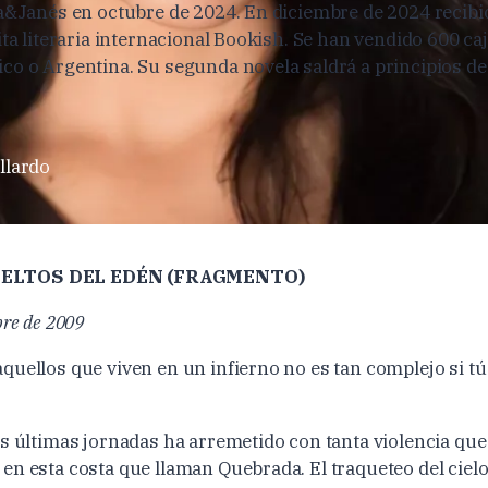
a&Janés en octubre de 2024. En diciembre de 2024 recibi
ta literaria internacional Bookish. Se han vendido 600 caj
o o Argentina. Su segunda novela saldrá a principios de
llardo
ELTOS DEL EDÉN (FRAGMENTO)
bre de 2009
quellos que viven en un infierno no es tan complejo si t
as últimas jornadas ha arremetido con tanta violencia qu
en esta costa que llaman Quebrada. El traqueteo del ciel