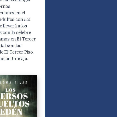
tornos
rsiones en el
 adultos con
Los
 llevará a los
 con la célebre
tamos en El Tercer
tal son las
de El Tercer Piso,
ación Unicaja.