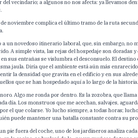
r del vecindario; a algunos no nos afecta: ya llevamos de
.
 de noviembre complica el último tramo de la ruta secund
a.
a un novedoso itinerario laboral, que, sin embargo, no
do. A simple vista, las rejas del hospedaje son doradas y
 en sus entrañas se vislumbra el desconsuelo. El destino 
isma jaula. Diría que el ambiente está aún más enrarecido
ntir la densidad que gravita en el edificio y en sus alrede
ellos que se han hospedado aquí a lo largo de la historia
noro. Algo me ronda por dentro. Es la zozobra, que llama
cada día. Los monstruos que me acechan, salvajes, aguard
por el que colarse. Yo lucho siempre, a todas horas; luch
uién puede mantener una batalla constante contra su pro
 pie fuera del coche, uno de los jardineros analiza cada 