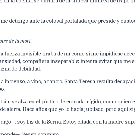
e, en la cocina, se burlará de la «nueva muñeca de trapo 
, me detengo ante la colosal portalada que preside y custod
mpire de la mort.
a fuerza invisible tiraba de mí como si me impidiese acce
a ansiedad, compañera inseparable: intenta evitar que me 
izna de debilidad.
a incienso, a vino, a rancio. Santa Teresa resulta desapac
o.
tián, se alza en el pórtico de entrada, rígido, como quien
 de alerta. Hace años que yo lo hacía jubilado, pero aquí si
digo—, soy Lis de la Serna. Estoy citada con la madre sup
sponde—. Venga conmigo.