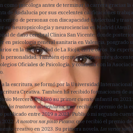
ón como psicóloga antes de terminar la carrera gracias la
unta de Andalucía por sus excelentes calificaciones traba
 centro de personas con discapacidad intelectual y tras
r en neuropsicología y neurociencias en Madrid (AtenD,
tal de daño cerebral Clínica San Vicente; donde posterio
r en psicología general sanitaria en Valencia, posgrado u
rios en la universidad de La Rioja, entre otros. Es exper
e la personalidad. También ejerce como ponente y docente
Colegios Oficiales de Psicología, y colabora con la Asociac
o.
 a la escritura, se formó por la Universidad Internacional
scritura Creativa. También ha recibido formaciones de 
tonio Mercero. Publicó su primer cuento infantil en 2021
ntra los trastornos alimentarios
; que recibió el premio de la e
o publicado entre 2019 a 2021. Publicó mi segundo cuento
n 2022:
A nosotros nos pintó Picasso
; que recibió el premio de 
uento creativo en 2023. Su primera novela,
Los versos suelt