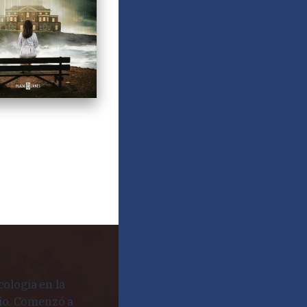
cología en la
rio. Comenzó a