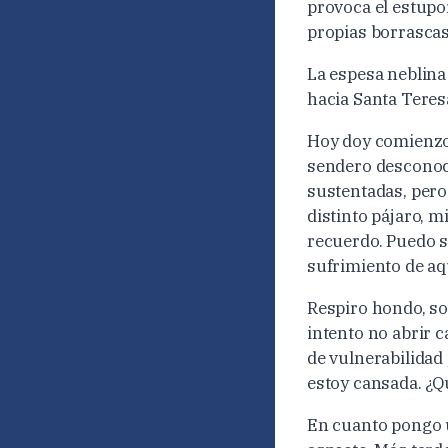
provoca el estupo
propias borrascas
La espesa neblina
hacia Santa Teres
Hoy doy comienzo 
sendero desconoci
sustentadas, pero
distinto pájaro, m
recuerdo. Puedo se
sufrimiento de aqu
Respiro hondo, so
intento no abrir 
de vulnerabilidad 
estoy cansada. ¿Q
En cuanto pongo un