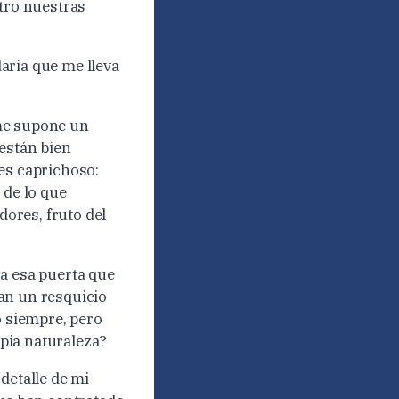
ntro nuestras
aria que me lleva
 me supone un
 están bien
es caprichoso:
 de lo que
dores, fruto del
.
 a esa puerta que
an un resquicio
o siempre, pero
pia naturaleza?
detalle de mi