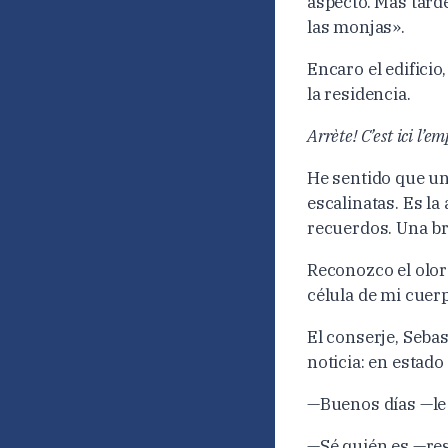
aspecto. Más tard
las monjas».
Encaro el edificio
la residencia.
Arrète! C’est ici l’e
He sentido que un
escalinatas. Es l
recuerdos. Una br
Reconozco el olor 
célula de mi cuerp
El conserje, Sebas
noticia: en estado
—Buenos días —le 
—Sé quién es —re