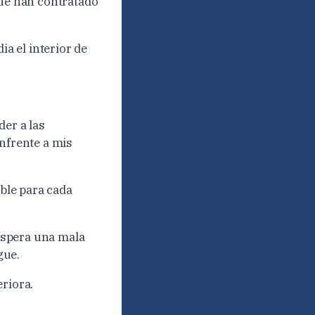
que han contratado
ia el interior de
der a las
enfrente a mis
ible para cada
 espera una mala
gue.
eriora.