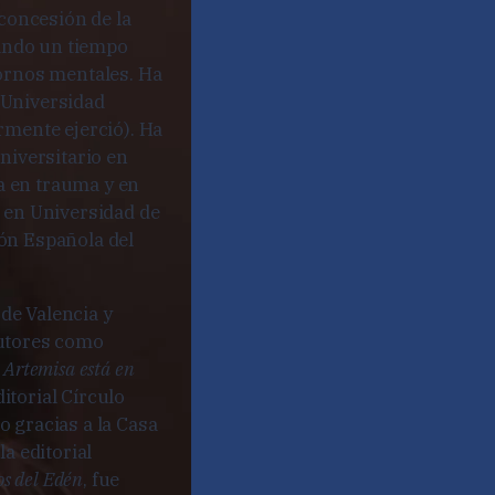
 concesión de la
jando un tiempo
tornos mentales. Ha
 Universidad
rmente ejerció). Ha
niversitario en
ta en trauma y en
 en Universidad de
ión Española del
 de Valencia y
autores como
:
Artemisa está en
ditorial Círculo
 gracias a la Casa
la editorial
os del Edén
, fue