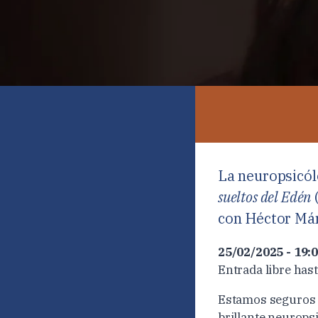
La neuropsicó
sueltos del Edén
(
con Héctor Má
25/02/2025 - 19:
Entrada libre hast
Estamos seguros d
brillante neurops