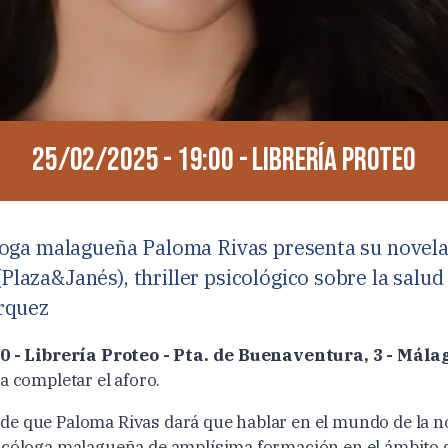
25/02/2025 - 19:00 - Librería Proteo
loga malagueña Paloma Rivas presenta su novel
Plaza&Janés), thriller psicológico sobre la salud
rquez
00 - Librería Proteo - Pta. de Buenaventura, 3 - Mála
a completar el aforo.
e que Paloma Rivas dará que hablar en el mundo de la no
icóloga malagueña de amplísima formación en el ámbito d