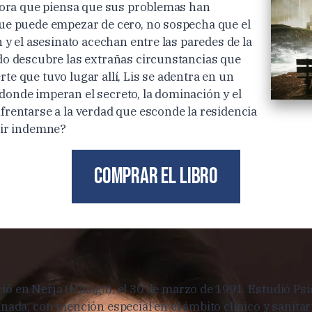
ahora que piensa que sus problemas han
ue puede empezar de cero, no sospecha que el
n y el asesinato acechan entre las paredes de la
do descubre las extrañas circunstancias que
e que tuvo lugar allí, Lis se adentra en un
onde imperan el secreto, la dominación y el
frentarse a la verdad que esconde la residencia
lir indemne?
Comprar el libro
ió en Nerja (Málaga), el 30 de marzo de 1991. Estudió Psi
nada, con mención especial en el ámbito clínico y sanita