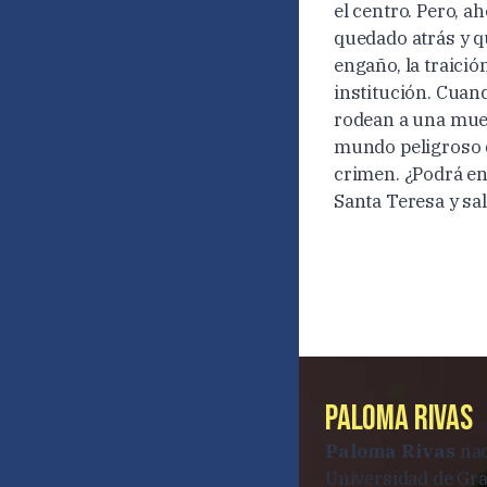
el centro. Pero, 
quedado atrás y q
engaño, la traició
institución. Cuan
rodean a una muert
mundo peligroso d
crimen. ¿Podrá en
Santa Teresa y sa
Paloma Rivas
Paloma Rivas
nac
Universidad de Gra