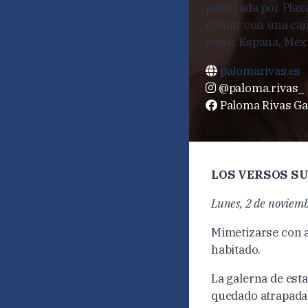
publicada por Plaz
contar con una caji
como España, Méxic
palomarivas.es
@paloma.rivas_
Paloma Rivas Ga
LOS VERSOS SU
Lunes, 2 de noviem
Mimetizarse con a
habitado.
La galerna de est
quedado atrapada 