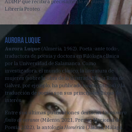
ADIMP que recibirá precisamente en nuestra
Librería Proteo.
Aurora Luque
Aurora Luque
(Almería, 1962). Poeta -ante todo-,
traductora de poesía y doctora en Filóloga clásica
por la Universidad de Salamanca. Como
investigadora, el mundo clásico, la literatura de
mujeres (sobre la obra de la ilustrada María Rosa de
Gálvez, por ejemplo, ha publicado cuatro títulos) y la
traducción de poesía son sus principales líneas de
interés.
Entre sus últimas publicaciones destacan
Un número
finito de veranos
(Milenio, 2021, Premio Nacional de
Poesía 2022), la antología
Homérica
(Jákara, Málaga,