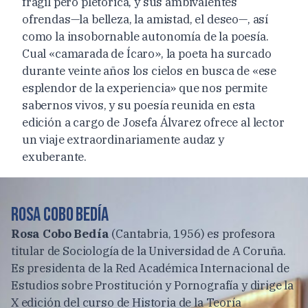
frágil pero pletórica, y sus ambivalentes
ofrendas—la belleza, la amistad, el deseo—, así
como la insobornable autonomía de la poesía.
Cual «camarada de Ícaro», la poeta ha surcado
durante veinte años los cielos en busca de «ese
esplendor de la experiencia» que nos permite
sabernos vivos, y su poesía reunida en esta
edición a cargo de Josefa Álvarez ofrece al lector
un viaje extraordinariamente audaz y
exuberante.
Rosa Cobo Bedía
Rosa Cobo Bedía
(Cantabria, 1956) es profesora
titular de Sociología de la Universidad de A Coruña.
Es presidenta de la Red Académica Internacional de
Estudios sobre Prostitución y Pornografía y dirige la
X edición del curso de Historia de la Teoría