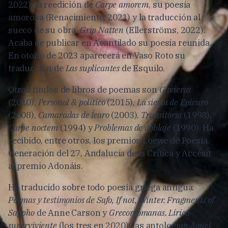
2022), la reedición de
Carpe amorem
, su poesía
amorosa (Renacimiento, 2021) y la traducción al
sueco de su obra,
Grip Natten
(Ellerströms, 2022).
Acaba de publicar en Acantilado su poesía reunida.
En otoño de 2023 aparecerá en Vaso Roto su
traducción de
Las suplicantes
de Esquilo.
Otros títulos de libros de poemas son
Gavieras
(2020),
Personal & político
(2015),
La siesta de Epicuro
(2008),
Camaradas de Ícaro
(2003),
Transitoria
(1998),
Carpe noctem
(1994) y
Problemas de doblaje
(1990). Ha
recibido, entre otros, los premios Loewe de Poesía,
Generación del 27, Andalucía de la Crítica y Accésit
al premio Adonáis.
Ha traducido sobre todo poesía griega antigua:
Poemas y testimonios de Safo, If not, Winter. Fragments of
Sappho
de Anne Carson y
Grecorromanas. Lírica
superviviente
(los tres en 2020); las antologías
Aquel