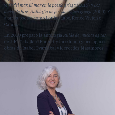
vivir del mar. El mar en la poesía griega
(2015) y
Los
dados de Eros. Antología de poesía erótica griega
(2000). Y
a otros poetas como Louise Labé, Renée Vivien o
Catulo.
En 2010 preparó la antología
Ruido de muchas aguas
,
de J. M. Caballero Bonald, y ha editado y prologado
obras de Isabel Oyarzábal y Mercedes Matamoros.