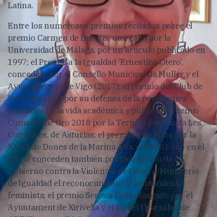
Latina.
Entre los numerosos premios recibidos posee el
premio Carmen de Burgos, otorgado por la
Universidad de Málaga, por un artículo publicado en
1997; el Premio a la Igualdad ‘Ernestina Otero’,
concedido por el Consello Municipal da Muller y el
Ayuntamiento de Vigo (2017); el premio del Club de
las 25 en 2017 por su defensa de la perspectiva
feminista en la vida académica y pública; el Premio
Comadre de Oro 2018 por la Tertulia Feminista Les
Comadres, de Asturias; el premio 8 de Març por la
Xarxa de Dones de la Marina Alta, en 2020; año en el
que le conceden también por Delegación de
Gobierno contra la Violencia de Género/Ministerio
de Igualdad el reconocimiento al pensamiento
feminista; el premio Seneca Falls otorgado por el
Ayuntament de Xirivella y el Isabel Oyarzábal de