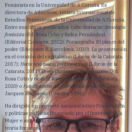
Feminista en la Universidad de A Coruña. Es
directora de Atlánticas, revista Internacional de
Estudios Feministas, de la Universidad de A Coruña.
Entre sus libros publicados, cabe destacar:
Sociología
feminista
(Ed. Rosa Cobo y Belén Fernández)
(Editorial Comares, 2022); Pornografía. El placer del
poder (Ediciones B, Barcelona, 2020); La prostitución
en el corazón del capitalismo (Libros de la Catarata,
2017);
Hacia una nueva política sexual
(Libros de la
Catarata, 2011);
Breve Diccionario de Feminismo
(Ed.
Rosa Cobo y Beatriz Ranea) (Libros de la Catarata,
2020) o
Fundamentos del patriarcado moderno
. Jean
Jacques Rousseau (Cátedra, 1996).
Ha dirigido un proyecto nacional sobre Prostitución
y políticas públicas financiado por el Instituto de la
Mujer e impartido cursos y conferencias sobre
teoría feminista en España y en casi toda América