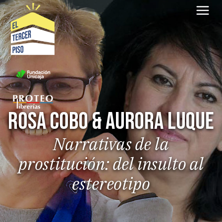
Saltar
al
contenido
ROSA COBO & AURORA LUQUE
Narrativas de la
prostitución: del insulto al
estereotipo