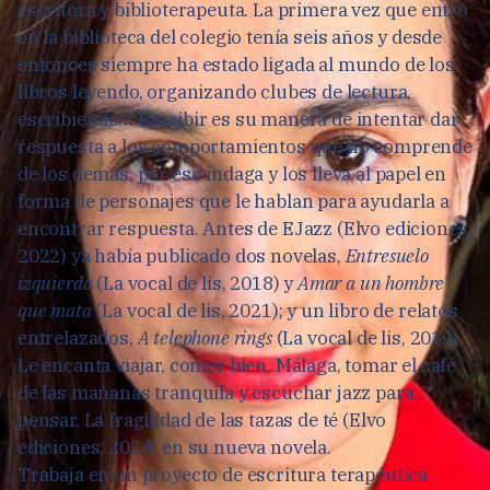
escritora y biblioterapeuta. La primera vez que entró
en la biblioteca del colegio tenía seis años y desde
entonces siempre ha estado ligada al mundo de los
libros leyendo, organizando clubes de lectura,
escribiendo… Escribir es su manera de intentar dar
respuesta a los comportamientos que no comprende
de los demás, por eso indaga y los lleva al papel en
forma de personajes que le hablan para ayudarla a
encontrar respuesta. Antes de EJazz (Elvo ediciones,
2022) ya había publicado dos novelas,
Entresuelo
izquierda
(La vocal de lis, 2018) y
Amar a un hombre
que mata
(La vocal de lis, 2021); y un libro de relatos
entrelazados,
A telephone rings
(La vocal de lis, 2019).
Le encanta viajar, comer bien, Málaga, tomar el café
de las mañanas tranquila y escuchar jazz para
pensar. La fragilidad de las tazas de té (Elvo
ediciones, 2024) en su nueva novela.
Trabaja en un proyecto de escritura terapéutica