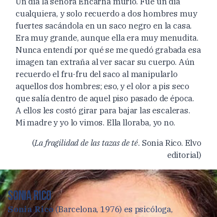
Un día la señora Encarna murió. Fue un día
cualquiera, y solo recuerdo a dos hombres muy
fuertes sacándola en un saco negro en la casa.
Era muy grande, aunque ella era muy menudita.
Nunca entendí por qué se me quedó grabada esa
imagen tan extraña al ver sacar su cuerpo. Aún
recuerdo el fru-fru del saco al manipularlo
aquellos dos hombres; eso, y el olor a pis seco
que salía dentro de aquel piso pasado de época.
A ellos les costó girar para bajar las escaleras.
Mi madre y yo lo vimos. Ella lloraba, yo no.
(
La fragilidad de las tazas de té
. Sonia Rico. Elvo
editorial)
Sonia Rico
Sonia Rico
(Barcelona, 1976) es psicóloga,