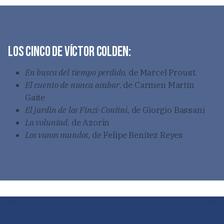
Los cinco de Víctor Colden:
En busca del tiempo perdido
, de Marcel Proust.
El cuento de nunca acabar
, de Carmen Martín
Gaite
El jardín de los Finzi-Contini
, de Giorgio Bassani
La voluntad
, de Azorín
Los vanos mundos
, de Felipe Benítez Reyes