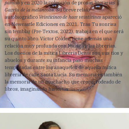
paraíso
y en 2020 la colección de prosas literarias
Gazeta de la melancolía
. Su breve relato
autobiográfico
Veinticinco de hace veinticinco
apareció
en Newcastle Ediciones en 2021. Tras Tu sonrisa
sin temblar (Pre-Textos, 2022), trabaja en el que será
su quinto libro. Víctor Colden tiene además una
relación muy profunda con Málaga y las librerías.
Los dueños de la mítica Librería Denis son sus tíos y
abuelos y durante su infancia pasó muchas
temporadas entre los anaqueles de aquella mítica
librería de calle Santa Lucía. Su memoria es también
la memoria de un muchacho que creció rodeado de
libros, imaginando historias.