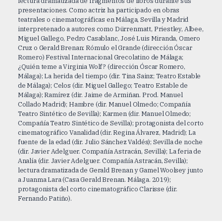
lectura dramatizada de fragmentos de libros durante sus
presentaciones. Como actriz ha participado en obras
teatrales o cinematográficas en Málaga, Sevilla y Madrid
interpretenado a autores como Dürrenmatt, Priestley, Albee,
Miguel Gallego, Pedro Casablanc, José Luis Miranda, Omero
Cruz o Gerald Brenan: Rómulo el Grande (dirección Óscar
Romero) Festival Internacional Grecolatino de Málaga;
¿Quién teme a Virginia Wolf? (dirección Óscar Romero,
Málaga); La herida del tiempo (dir. Tina Sainz; Teatro Estable
de Málaga); Celos (dir. Miguel Gallego; Teatro Estable de
Málaga); Ramírez (dir. Jaime de Armiñan. Prod. Manuel
Collado Madrid); Hambre (dir. Manuel Olmedo; Compañía
Teatro Sintético de Sevilla); Karmen (dir. Manuel Olmedo;
Compañía Teatro Sintético de Sevilla); protagonista del corto
cinematográfico Vanalidad (dir. Regina Álvarez, Madrid); La
fuente de la edad (dir. Julio Sánchez Valdés); Sevilla de noche
(dir. Javier Adelguer. Compañía Astracán, Sevilla); La feria de
Analía (dir. Javier Adelguer. Compañía Astracán, Sevilla);
lectura dramatizada de Gerald Brenan y Gamel Woolsey junto
a Juanma Lara (Casa Gerald Brenan. Málaga. 2019);
protagonista del corto cinematográfico Clarisse (dir.
Fernando Patiño).