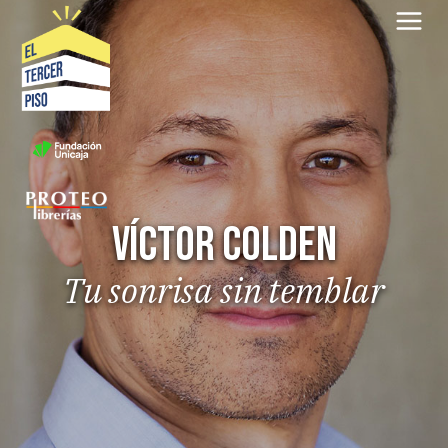
Saltar
al
contenido
Víctor Colden
Tu sonrisa sin temblar