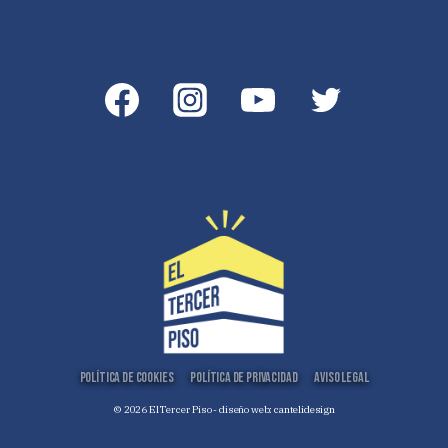
Política de Cookies
Política de Privacidad
Aviso Legal
© 2026 El Tercer Piso - diseño web:
cantelidesign